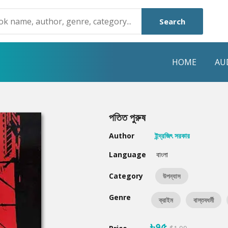
Search
HOME
AU
NRE
POPULAR AUTHORS
HIGHLIGHTS
পতিত পুরুষ
Humayun Ahmed
Hot & New
Author
ইন্দ্রজিৎ সরকার
Mouri Morium
Featured Event
Language
বাংলা
Mohammad Nazim Uddin
Featured Auth
Category
উপন্যাস
Shanjana Alam
Best Seller
Genre
ক্রাইম
বাস্তবধর্মী
Anisul Hoque
Editors Choice
৳৭৫