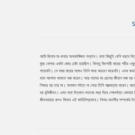
আমি ছিলাম মা-বাবার অনাকাঙ্ক্ষিত সন্তান। বাবা কিছুটা বেশি বয়সে 
Tab
মুছে ফেলার একটা জোর চেষ্টা হয়েছিল। কিন্তু কিশোরী মায়ের শরীর ওষুধ
পারেননি। সে সময় মায়ের সঙ্গেও তিনি সদয় আচরণ করেননি। এসব কথা
বাবা আলাদা থাকতে শুরু করেন। আর তাদের মা-ছেলের জীবনে শুরু হয় কষ্টে
Article
শিকার হয় তার মা। অপমান সইতে না পেরে তিনি আত্মহত্যা করেন। মায়ে
হয় বন্দিজীবন। এমন নানা উত্থান-পতনের মধ্য দিয়ে শেষপর্যন্ত কোথায়
জীবনধারার গল্পও মিলবে এই কাহিনিপ্রবাহে। নিলয়-অতসীয় সম্পর্কের