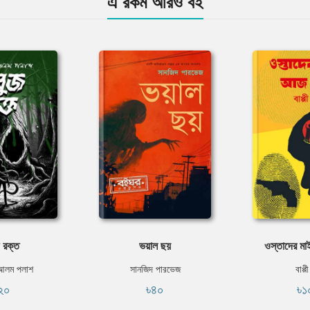
এ রকম আরও বই
 রক্ত
ভয়াল ছয়
ওস্তাদের ম
 আলম পলাশ
সানজিদ পারভেজ
বাপ্প
২০
৳৪০
৳১