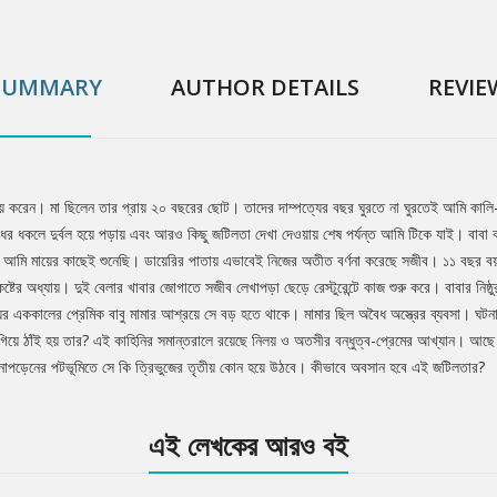
জীবনধারার গল্পও মিলবে এই কাহিনিপ্রবাহে। নিলয়-অ
ত্রিভুজের তৃতীয় কোন হয়ে উঠবে। কীভাবে অবসান
SUMMARY
AUTHOR DETAILS
REVIE
বিয়ে করেন। মা ছিলেন তার প্রায় ২০ বছরের ছোট। তাদের দাম্পত্যের বছর ঘুরতে না ঘুরতেই আমি কাল
ের ধকলে দুর্বল হয়ে পড়ায় এবং আরও কিছু জটিলতা দেখা দেওয়ায় শেষ পর্যন্ত আমি টিকে যাই। বাবা ব
 আমি মায়ের কাছেই শুনেছি। ডায়েরির পাতায় এভাবেই নিজের অতীত বর্ণনা করেছে সজীব। ১১ বছর বয
র অধ্যায়। দুই বেলার খাবার জোগাতে সজীব লেখাপড়া ছেড়ে রেস্টুরেন্টে কাজ শুরু করে। বাবার নিষ্ঠুর
র এককালের প্রেমিক বাবু মামার আশ্রয়ে সে বড় হতে থাকে। মামার ছিল অবৈধ অস্ত্রের ব্যবসা। ঘটনাচ
 গিয়ে ঠাঁই হয় তার? এই কাহিনির সমান্তরালে রয়েছে নিলয় ও অতসীর বন্ধুত্ব-প্রেমের আখ্যান। আছে
 টানাপড়েনের পটভূমিতে সে কি ত্রিভুজের তৃতীয় কোন হয়ে উঠবে। কীভাবে অবসান হবে এই জটিলতার?
এই লেখকের আরও বই