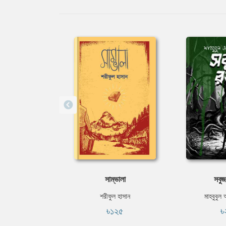
সাম্ভালা
সবুজ
শরীফুল হাসান
মাহবুবুল
৳১২৫
৳