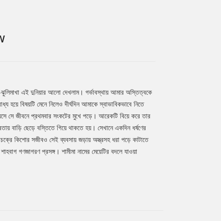
তসীয় সম্পর্কের টানাপড়েনের পটভূমিতে সে কি
 হবে এই জটিলতার?
W
ি-ঝুলিমাখা এই দুনিয়ার আলো দেখলাম। গর্ভাবস্থায় আমার অস্তিত্বকে
াধ্য হয়ে বিষয়টি মেনে নিলেও দীর্ঘদিন আমাকে স্বাভাবিকভাবে নিতে
়সে সে জীবনে প্রথমবার সংকটের মুখে পড়ে। আরেকটি বিয়ে করে তার
তায় বাড়ি ছেড়ে বস্তিতে গিয়ে থাকতে হয়। সেখানে একদিন ধর্ষণের
ক্রে কিশোর সজীবও সেই ব্যবসায় জড়ায় অস্ত্রসহ ধরা পড়ে কাটাতে
 শাহবাগ গণজাগরণ প্রসঙ্গ। শামীমা নামের মেয়েটির বদলে যাওয়া