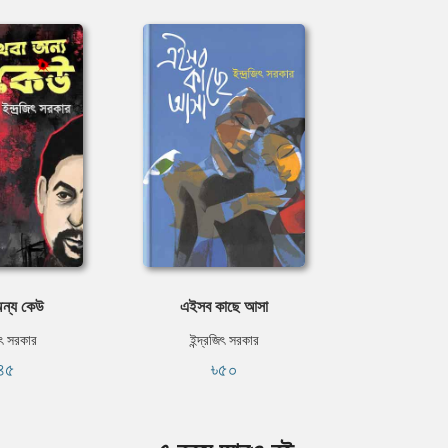
ন্য কেউ
এইসব কাছে আসা
িৎ সরকার
ইন্দ্রজিৎ সরকার
৪৫
৳৫০