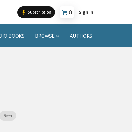
0
Sign In
Subscription
Cart is empty
DIO BOOKS
BROWSE
AUTHORS
PUBLICATIONS
ANYAPROKASH
Anyadhara
ors
Aajob Prokash
Bibliophile
থ্রিলার
Afsar Brothers