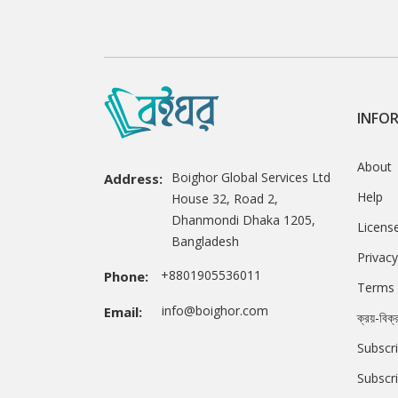
INFO
About
Boighor Global Services Ltd
Address:
Help
House 32, Road 2,
Dhanmondi Dhaka 1205,
Licens
Bangladesh
Privacy
+8801905536011
Phone:
Terms 
info@boighor.com
Email:
ক্রয়-বিক্
Subscri
Subscr