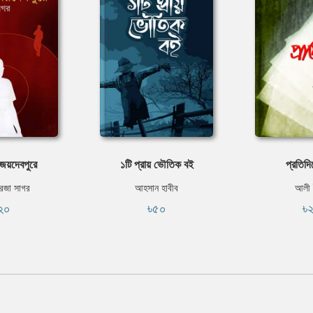
জয়দেবপুরে
১টি প্রায় ভৌতিক বই
প্রতিদি
রেজা সাগর
আহসান হাবীব
আলী 
২০
৳৫০
৳