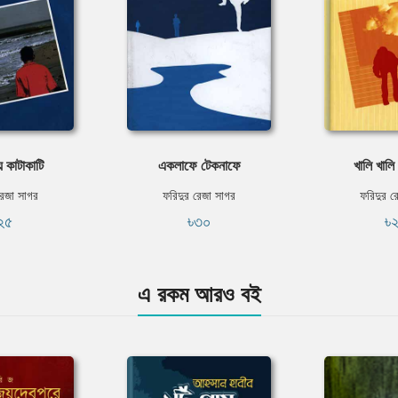
য় কাটাকাটি
একলাফে টেকনাফে
খালি খালি
রেজা সাগর
ফরিদুর রেজা সাগর
ফরিদুর র
২৫
৳৩০
৳
এ রকম আরও বই