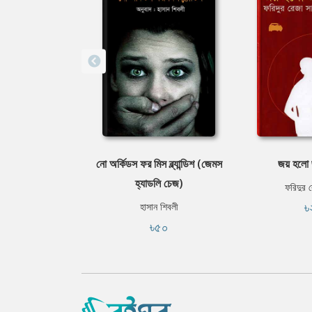
নো অর্কিডস ফর মিস ব্ল্যান্ডিশ (জেমস
জয় হলো 
হ্যাডলি চেজ)
ফরিদুর 
৳
হাসান শিবলী
৳৫০