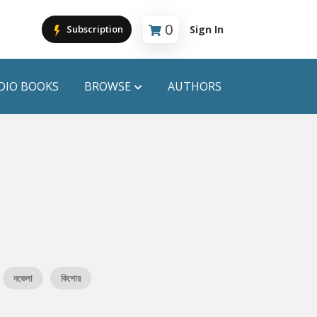
0
Sign In
Subscription
Cart is empty
DIO BOOKS
BROWSE
AUTHORS
PUBLICATIONS
ANYAPROKASH
Anyadhara
ors
Aajob Prokash
Bibliophile
নভেলা
কিশোর
Afsar Brothers