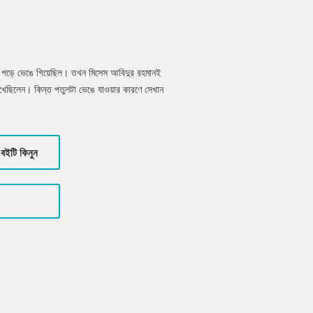
ে পড়ে ভেঙে গিয়েছিল। তখন মিসেস আবিদুর রহমানই
েখেছিলেন। কিন্ত পতুলটা ভেঙে যাওয়ার কারণে সেখান
খন তাদের চোখে পড়েনি। কিন্তু সেই গ্যাসটাই আঘাত
কারণে কোনো ডাক্তারই কারণটা ধরতে পারছিল না।
বইটি কিনুন