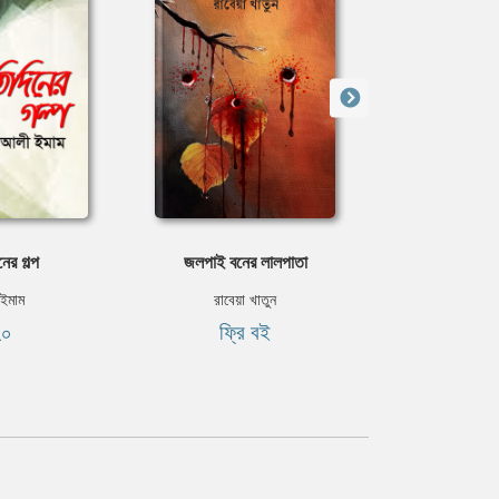
নের গল্প
জলপাই বনের লালপাতা
তাম্বুল র
ইমাম
রাবেয়া খাতুন
নাবিল মু
২০
ফ্রি বই
৳৩