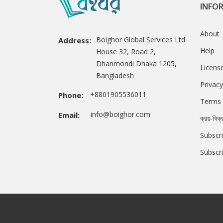
INFO
About
Boighor Global Services Ltd
Address:
Help
House 32, Road 2,
Dhanmondi Dhaka 1205,
Licens
Bangladesh
Privacy
+8801905536011
Phone:
Terms 
info@boighor.com
Email:
ক্রয়-বিক্
Subscri
Subscr