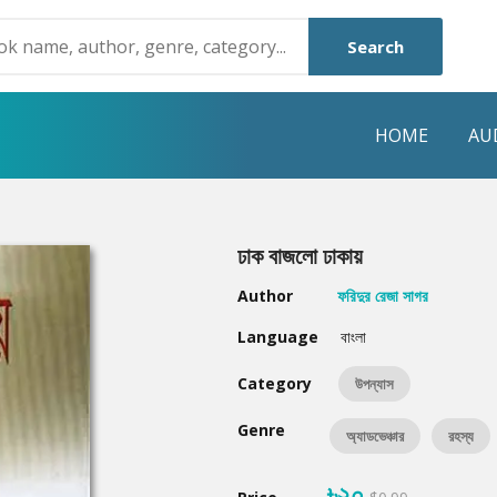
Search
HOME
AU
NRE
POPULAR AUTHORS
HIGHLIGHTS
ঢাক বাজলো ঢাকায়
Humayun Ahmed
Hot & New
Author
ফরিদুর রেজা সাগর
Mouri Morium
Featured Event
Language
বাংলা
Mohammad Nazim Uddin
Featured Auth
Category
উপন্যাস
Shanjana Alam
Best Seller
Genre
অ্যাডভেঞ্চার
রহস্য
Anisul Hoque
Editors Choice
৳২০