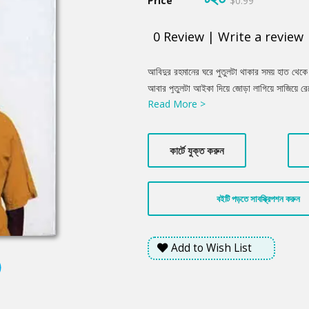
Price
$0.99
0
Review
|
Write a review
Product
আবিদুর রহমানের ঘরে পুতুলটা থাকার সময় হাত থেক
Summery
আবার পুতুলটা আইকা দিয়ে জোড়া লাগিয়ে সাজিয়ে র
Read More >
থেকে কোনো একটা গ্যাস বেরিয়েছিল, যে গ্যাসটা ত
করেছে সরাসরি আবিদুর রহমানের কণ্ঠনালীতে। যে 
কিন্তু ছোটকাকু সবসময়ই অন্য রকম চিন্তা করেন।
কার্টে যুক্ত করুন
বইটি পড়তে সাবস্ক্রিপশন করুন
Add to Wish List