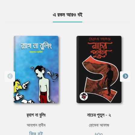
এ রকম আরও বই
র‍্যাগ না বুলিং
নাচের পুতুল - ২
আহসান হাবীব
রোমেনা আফাজ
ফ্রি বই
৳৩০