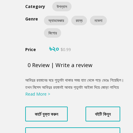
Category
উপন্যাস
Genre
অ্যাডভেঞ্চার
রহস্য
নভেলা
কিশোর
৳২০
Price
$0.99
0
Review
|
Write a review
Product
আবিদুর রহমানের ঘরে পুতুলটা থাকার সময় হাত থেকে পড়ে ভেঙে গিয়েছিল।
Summery
তখন মিসেস আবিদুর রহমানই আবার পুতুলটা আইকা দিয়ে জোড়া লাগিয়ে
Read More >
সাজিয়ে রেখেছিলেন। কিন্ত পতুলটা ভেঙে যাওয়ার কারণে সেখান থেকে কোনো
একটা গ্যাস বেরিয়েছিল, যে গ্যাসটা তখন তাদের চোখে পড়েনি। কিন্তু সেই
গ্যাসটাই আঘাত করেছে সরাসরি আবিদুর রহমানের কণ্ঠনালীতে। যে কারণে
কার্টে যুক্ত করুন
বইটি কিনুন
কোনো ডাক্তারই কারণটা ধরতে পারছিল না। কিন্তু ছোটকাকু সবসময়ই অন্য
রকম চিন্তা করেন।