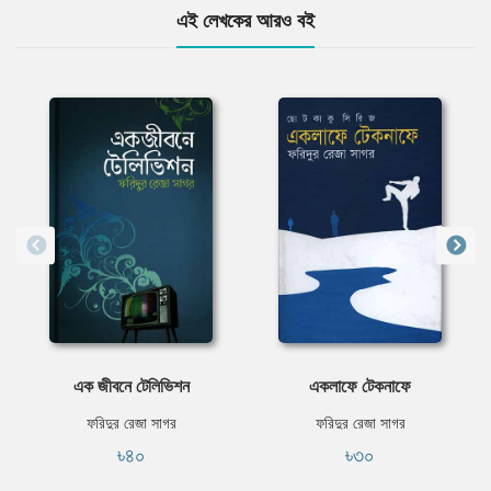
এই লেখকের আরও বই
এক জীবনে টেলিভিশন
একলাফে টেকনাফে
ফরিদুর রেজা সাগর
ফরিদুর রেজা সাগর
৳৪০
৳৩০