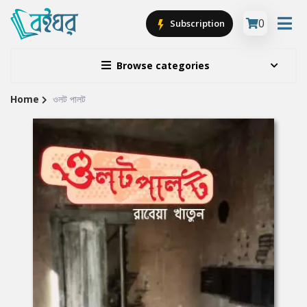
0
Subscription
Browse categories
Home
ওলট পালট
Site
Breadcrumb