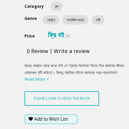
Category
গল্প
Genre
রোমান্স
সামাজিক ভাষ্য
নারী
ফ্রি বই
Price
$0
0
Review
|
Write a review
Product
মায়ের অজ্ঞাতে মাঝে মাঝে তাই সে ‘গ্রাম্য বিলাসের’ ভিতর দিয়া জামানার জীবনে
Summery
রোমাঞ্চের সৃষ্টি করিতো। কিন্তু অসুবিধা হইতো জাফরের শহর-প্রত্যাবর্তন
Read More >
কালে। তাহার গমনোদ্যত গতিতে বাধা দিয়া জামানা যখন বলিতো তোমার সঙ্গে
যাব, এখানে আমায় ফেলে যেও না। তাহার মুখের দিকে চাহিয়া তখন জাফরের
মনে পড়িত বিজন মরুতে পরিত্যক্ত বিবি হাজেরার কথা।
PLEASE LOGIN TO READ THE BOOK
Add to Wish List