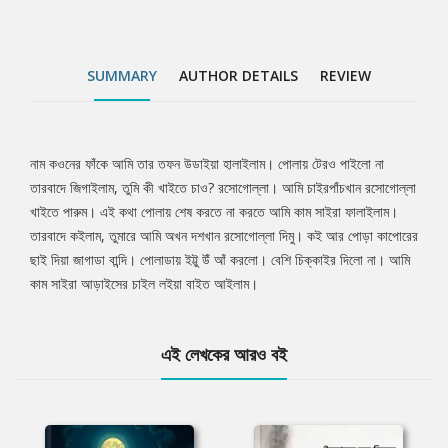
SUMMARY
AUTHOR DETAILS
REVIEW
নাম কওনের ফাঁকে আমি তার তফন উডাইয়া হালাইলাম। পোলায় টেরও পাইলো না
Tab
তারবাদে জিগাইলাম, তুমি কী খাইতে চাও? রসোগোল্লা। আমি চাইরপাঁচখান রসোগোল্লা
খাইতে পারুম। এই কথা পোলায় শেষ করতে না করতে আমি কাম সাইরা ফালাইলাম।
Article
তারবাদে কইলাম, তুমারে আমি অখন দশখান রসোগোল্লা দিমু। কই আর পোড়া কাপোরের
ছাই দিয়া জাগাডা বান্দি। পোলাডায় ইট্টু উঁ আঁ করলো। বেশি চিক্কাইর দিলো না। আমি
কাম সাইরা আড়াইসের চাইল লইয়া বাইত আইলাম।
এই লেখকের আরও বই