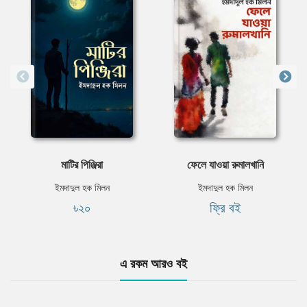
মাটির পিঞ্জিরা
ফেলে যাওয়া রুমালখানি
ইমদাদুল হক মিলন
ইমদাদুল হক মিলন
৳২০
ফ্রি বই
এ রকম আরও বই