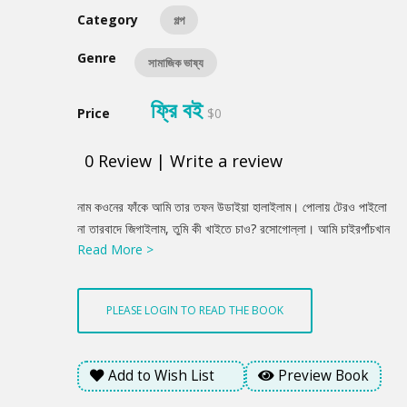
Category
গল্প
Genre
সামাজিক ভাষ্য
ফ্রি বই
Price
$0
0
Review
|
Write a review
Product
নাম কওনের ফাঁকে আমি তার তফন উডাইয়া হালাইলাম। পোলায় টেরও পাইলো
Summery
না তারবাদে জিগাইলাম, তুমি কী খাইতে চাও? রসোগোল্লা। আমি চাইরপাঁচখান
Read More >
রসোগোল্লা খাইতে পারুম। এই কথা পোলায় শেষ করতে না করতে আমি কাম
সাইরা ফালাইলাম। তারবাদে কইলাম, তুমারে আমি অখন দশখান রসোগোল্লা
দিমু। কই আর পোড়া কাপোরের ছাই দিয়া জাগাডা বান্দি। পোলাডায় ইট্টু উঁ আঁ
PLEASE LOGIN TO READ THE BOOK
করলো। বেশি চিক্কাইর দিলো না। আমি কাম সাইরা আড়াইসের চাইল লইয়া
বাইত আইলাম।
Add to Wish List
Preview Book