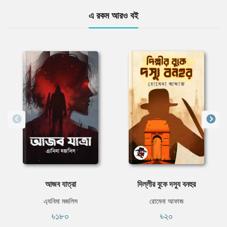
এ রকম আরও বই
আজব যাত্রা
দিল্লীর বুকে দস্যু বনহুর
এ্যনিমা মজলিস
রোমেনা আফাজ
৳১৮০
৳২০