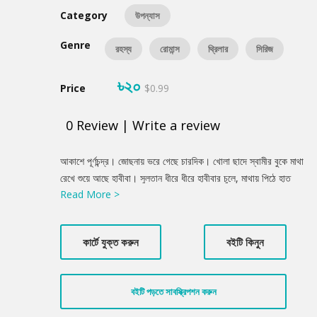
Category
উপন্যাস
Genre
রহস্য
রোমান্স
থ্রিলার
সিরিজ
৳২০
Price
$0.99
0
Review
|
Write a review
Product
আকাশে পূর্ণচন্দ্র। জোছনায় ভরে গেছে চারদিক। খোলা ছাদে স্বামীর বুকে মাথা
Summery
রেখে শুয়ে আছে হাবীবা। সুলতান ধীরে ধীরে হাবীবার চুলে, মাথায় পিঠে হাত
Read More >
বুলিয়ে চলেছে। অদূরবর্তী বাগান থেকে হাস্নাহেনা ফুলের সুরভি নিয়ে মৃদু সমীরণ
তাদের সাদর সম্ভাষণ জানিয়ে যাচ্ছে। সুলতান হাবীবার মুখে হাত বুলিয়ে বলে,
‘কত সুন্দর তুমি! হাবীবা, তোমাকে পেয়ে আমার জীবন ধন্য হয়ে গেছে। আর
কার্টে যুক্ত করুন
বইটি কিনুন
আমার কোনো ব্যথা নেই।’ স্বামীর বুকে মুখ গুঁজে বলে হাবীবা, ‘ওগো, তুমি যে
তার চেয়েও সুন্দর। আমার জীবনাকাশে পূর্ণচন্দ্র তুমি।’ সুলতান হাবীবাকে
নিবিড়ভাবে বুকে চেপে ধরে আবেগভরা কণ্ঠে ডাকে, ‘হাবীবা!’
বইটি পড়তে সাবস্ক্রিপশন করুন