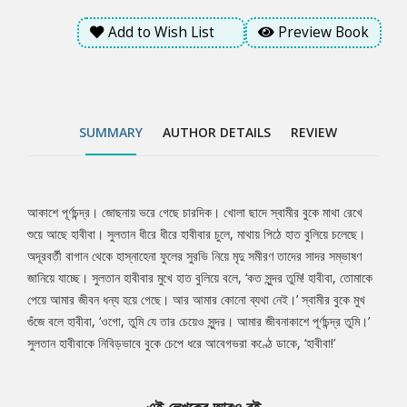
Add to Wish List
Preview Book
SUMMARY
AUTHOR DETAILS
REVIEW
আকাশে পূর্ণচন্দ্র। জোছনায় ভরে গেছে চারদিক। খোলা ছাদে স্বামীর বুকে মাথা রেখে
Tab
শুয়ে আছে হাবীবা। সুলতান ধীরে ধীরে হাবীবার চুলে, মাথায় পিঠে হাত বুলিয়ে চলেছে।
অদূরবর্তী বাগান থেকে হাস্নাহেনা ফুলের সুরভি নিয়ে মৃদু সমীরণ তাদের সাদর সম্ভাষণ
Article
জানিয়ে যাচ্ছে। সুলতান হাবীবার মুখে হাত বুলিয়ে বলে, ‘কত সুন্দর তুমি! হাবীবা, তোমাকে
পেয়ে আমার জীবন ধন্য হয়ে গেছে। আর আমার কোনো ব্যথা নেই।’ স্বামীর বুকে মুখ
গুঁজে বলে হাবীবা, ‘ওগো, তুমি যে তার চেয়েও সুন্দর। আমার জীবনাকাশে পূর্ণচন্দ্র তুমি।’
সুলতান হাবীবাকে নিবিড়ভাবে বুকে চেপে ধরে আবেগভরা কণ্ঠে ডাকে, ‘হাবীবা!’