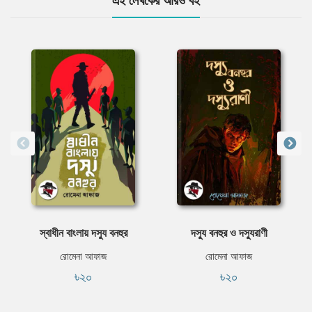
এই লেখকের আরও বই
স্বাধীন বাংলায় দস্যু বনহুর
দস্যু বনহুর ও দস্যুরাণী
রোমেনা আফাজ
রোমেনা আফাজ
৳২০
৳২০