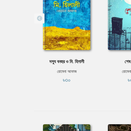
দস্যু বনহুর ও মি. হিলালী
শেষ
রোমেনা আফাজ
রোমেন
৳৩০
৳