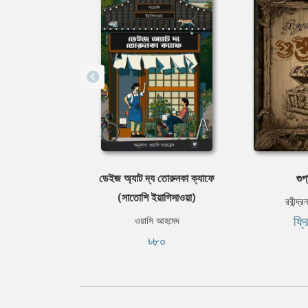
ডেইজ অ্যাট দ্য তোরুনকা ক্যাফে
গুপ
(সাতোশি ইয়াগিসাওয়া)
রবীন্দ্র
ফ্র
ওয়াসি আহমেদ
৳৮০