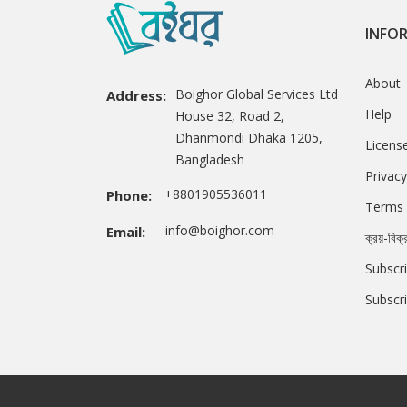
INFO
About
Boighor Global Services Ltd
Address:
Help
House 32, Road 2,
Dhanmondi Dhaka 1205,
Licens
Bangladesh
Privacy
+8801905536011
Phone:
Terms 
info@boighor.com
Email:
ক্রয়-বিক্
Subscri
Subscr