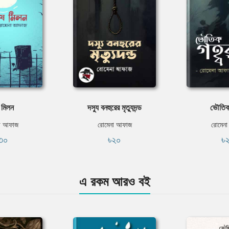
 মিলন
দস্যু বনহুরের মৃত্যুদন্ড
ভৌতিক
া আফাজ
রোমেনা আফাজ
রোমেন
৩০
৳২০
৳
এ রকম আরও বই