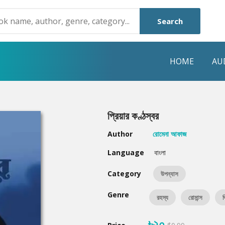
Search
HOME
AU
NRE
POPULAR AUTHORS
HIGHLIGHTS
প্রিয়ার কণ্ঠস্বর
Humayun Ahmed
Hot & New
Author
রোমেনা আফাজ
Mouri Morium
Featured Event
Language
বাংলা
Mohammad Nazim Uddin
Featured Auth
Category
উপন্যাস
Shanjana Alam
Best Seller
Genre
রহস্য
রোমান্স
থ
Anisul Hoque
Editors Choice
৳২০