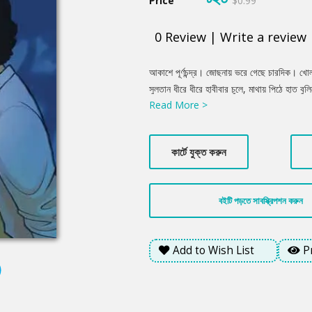
Price
$0.99
0
Review
|
Write a review
Product
আকাশে পূর্ণচন্দ্র। জোছনায় ভরে গেছে চারদিক। খোলা
Summery
সুলতান ধীরে ধীরে হাবীবার চুলে, মাথায় পিঠে হাত বুল
Read More >
সুরভি নিয়ে মৃদু সমীরণ তাদের সাদর সম্ভাষণ জানিয়ে 
সুন্দর তুমি! হাবীবা, তোমাকে পেয়ে আমার জীবন ধন্
বুকে মুখ গুঁজে বলে হাবীবা, ‘ওগো, তুমি যে তার চেয়েও
কার্টে যুক্ত করুন
হাবীবাকে নিবিড়ভাবে বুকে চেপে ধরে আবেগভরা কণ্ঠে 
বইটি পড়তে সাবস্ক্রিপশন করুন
Add to Wish List
P