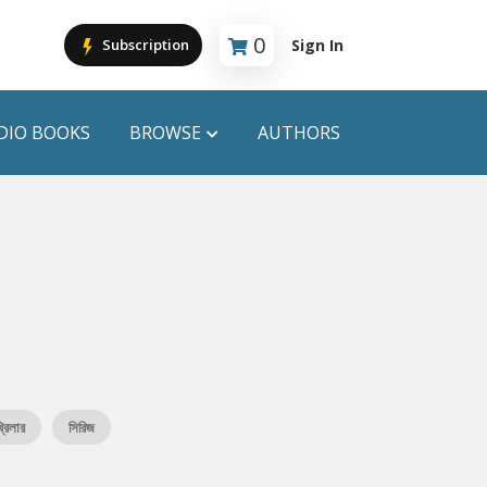
0
Sign In
Subscription
Cart is empty
DIO BOOKS
BROWSE
AUTHORS
PUBLICATIONS
ANYAPROKASH
Anyadhara
ors
Aajob Prokash
Bibliophile
্রিলার
সিরিজ
Afsar Brothers