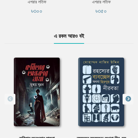
এশরার লতিফ
এশরার লতিফ
৳৩০০
৳৩৫০
এ রকম আরও বই