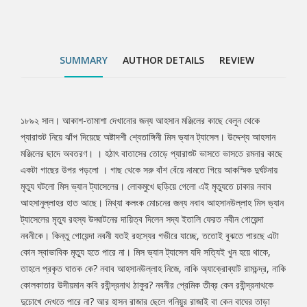
কোন স্বাভাবিক মৃত্যু হতে পারে না। মিস ভ্যান ট্যাসেল যদি সত্যিই খুন হয়ে
থাকে, তাহলে প্রকৃত ঘাতক কে? নবাব আহসানউল্লাহ নিজে, নাকি
অ্যাক্রোব্যাট রামচন্দ্র, নাকি কোলকাতার উদীয়মান কবি রবীন্দ্রনাথ ঠাকুর?
নবনীর প্রেমিক তীব্র কেন রবীন্দ্রনাথকে দুচোখে দেখতে পারে না? আর হাসন
SUMMARY
AUTHOR DETAILS
REVIEW
রাজার ছেলে গনিয়ুর রাজাই বা কেন বাঘের তাড়া খাওয়া ভয়ার্ত হরিণের মত
পালিয়ে বেড়াচ্ছে?
১৮৯২ সাল। আকাশ-তামাশা দেখানোর জন্য আহসান মঞ্জিলের কাছে বেলুন থেকে
Tab
প্যারাশুট নিয়ে ঝাঁপ দিয়েছে অষ্টাদশী শ্বেতাঙ্গিনী মিস ভ্যান ট্যাসেল। উদ্দেশ্য আহসান
মঞ্জিলের ছাদে অবতরণ। । হঠাৎ বাতাসের তোড়ে প্যারাশুট ভাসতে ভাসতে রমনার কাছে
Article
একটা গাছের উপর পড়লো । গাছ থেকে সরু বাঁশ বেঁয়ে নামতে গিয়ে আকস্মিক দুর্ঘটনায়
মৃত্যু ঘটলো মিস ভ্যান ট্যাসেলের। লোকমুখে ছড়িয়ে গেলো এই মৃত্যুতে ঢাকার নবাব
আহসানুল্লাহর হাত আছে। মিথ্যা কলংক মোচনের জন্য নবাব আহসানউল্লাহ মিস ভ্যান
ট্যাসেলের মৃত্যু রহস্য উদ্ঘাটনের দায়িত্ব দিলেন সদ্য ইতালি ফেরত নবীন গোয়েন্দা
নবনীকে। কিন্তু গোয়েন্দা নবনী যতই রহস্যের গভীরে যাচ্ছে, ততোই বুঝতে পারছে এটা
কোন স্বাভাবিক মৃত্যু হতে পারে না। মিস ভ্যান ট্যাসেল যদি সত্যিই খুন হয়ে থাকে,
তাহলে প্রকৃত ঘাতক কে? নবাব আহসানউল্লাহ নিজে, নাকি অ্যাক্রোব্যাট রামচন্দ্র, নাকি
কোলকাতার উদীয়মান কবি রবীন্দ্রনাথ ঠাকুর? নবনীর প্রেমিক তীব্র কেন রবীন্দ্রনাথকে
দুচোখে দেখতে পারে না? আর হাসন রাজার ছেলে গনিয়ুর রাজাই বা কেন বাঘের তাড়া