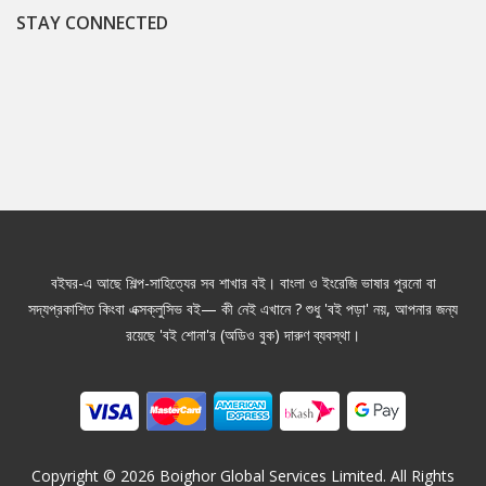
STAY CONNECTED
বইঘর-এ আছে শিল্প-সাহিত্যের সব শাখার বই। বাংলা ও ইংরেজি ভাষার পুরনো বা
সদ্যপ্রকাশিত কিংবা এক্সক্লুসিভ বই— কী নেই এখানে ? শুধু 'বই পড়া' নয়, আপনার জন্য
রয়েছে 'বই শোনা'র (অডিও বুক) দারুণ ব্যবস্থা।
Copyright ©
2026
Boighor Global Services Limited. All Rights