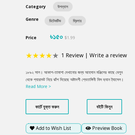
Category
উপন্যাস
Genre
ডিটেকটিভ
থ্রিলার
৳১৫০
Price
$1.99
★
★
★
★
★
1
Review
|
Write a review
Product
১৮৯২ সাল। আকাশ-তামাশা দেখানোর জন্য আহসান মঞ্জিলের কাছে বেলুন
Summery
থেকে প্যারাশুট নিয়ে ঝাঁপ দিয়েছে অষ্টাদশী শ্বেতাঙ্গিনী মিস ভ্যান ট্যাসেল।
Read More >
উদ্দেশ্য আহসান মঞ্জিলের ছাদে অবতরণ। । হঠাৎ বাতাসের তোড়ে প্যারাশুট
ভাসতে ভাসতে রমনার কাছে একটা গাছের উপর পড়লো । গাছ থেকে সরু বাঁশ
বেঁয়ে নামতে গিয়ে আকস্মিক দুর্ঘটনায় মৃত্যু ঘটলো মিস ভ্যান ট্যাসেলের।
কার্টে যুক্ত করুন
বইটি কিনুন
লোকমুখে ছড়িয়ে গেলো এই মৃত্যুতে ঢাকার নবাব আহসানুল্লাহর হাত আছে।
মিথ্যা কলংক মোচনের জন্য নবাব আহসানউল্লাহ মিস ভ্যান ট্যাসেলের মৃত্যু
রহস্য উদ্ঘাটনের দায়িত্ব দিলেন সদ্য ইতালি ফেরত নবীন গোয়েন্দা নবনীকে।
Add to Wish List
Preview Book
কিন্তু গোয়েন্দা নবনী যতই রহস্যের গভীরে যাচ্ছে, ততোই বুঝতে পারছে এটা