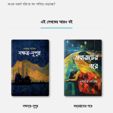
খাওয়া ভয়ার্ত হরিণের মত পালিয়ে বেড়াচ্ছে?
এই লেখকের আরও বই
নক্ষত্র-নূপুর
মধ্যরাতের পরে