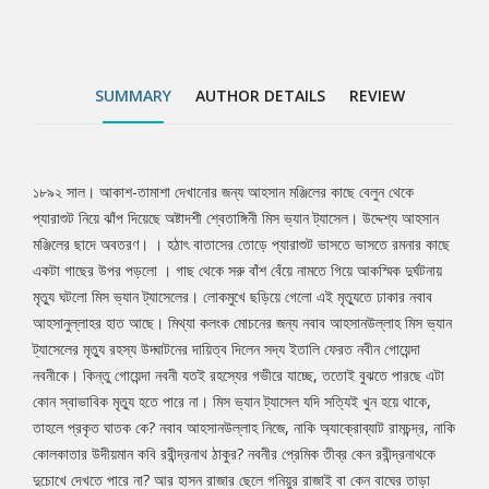
কোন স্বাভাবিক মৃত্যু হতে পারে না। মিস ভ্যান ট্যাসেল যদি সত্যিই খুন হয়ে
থাকে, তাহলে প্রকৃত ঘাতক কে? নবাব আহসানউল্লাহ নিজে, নাকি
অ্যাক্রোব্যাট রামচন্দ্র, নাকি কোলকাতার উদীয়মান কবি রবীন্দ্রনাথ ঠাকুর?
নবনীর প্রেমিক তীব্র কেন রবীন্দ্রনাথকে দুচোখে দেখতে পারে না? আর হাসন
SUMMARY
AUTHOR DETAILS
REVIEW
রাজার ছেলে গনিয়ুর রাজাই বা কেন বাঘের তাড়া খাওয়া ভয়ার্ত হরিণের মত
পালিয়ে বেড়াচ্ছে?
১৮৯২ সাল। আকাশ-তামাশা দেখানোর জন্য আহসান মঞ্জিলের কাছে বেলুন থেকে
Tab
প্যারাশুট নিয়ে ঝাঁপ দিয়েছে অষ্টাদশী শ্বেতাঙ্গিনী মিস ভ্যান ট্যাসেল। উদ্দেশ্য আহসান
মঞ্জিলের ছাদে অবতরণ। । হঠাৎ বাতাসের তোড়ে প্যারাশুট ভাসতে ভাসতে রমনার কাছে
Article
একটা গাছের উপর পড়লো । গাছ থেকে সরু বাঁশ বেঁয়ে নামতে গিয়ে আকস্মিক দুর্ঘটনায়
মৃত্যু ঘটলো মিস ভ্যান ট্যাসেলের। লোকমুখে ছড়িয়ে গেলো এই মৃত্যুতে ঢাকার নবাব
আহসানুল্লাহর হাত আছে। মিথ্যা কলংক মোচনের জন্য নবাব আহসানউল্লাহ মিস ভ্যান
ট্যাসেলের মৃত্যু রহস্য উদ্ঘাটনের দায়িত্ব দিলেন সদ্য ইতালি ফেরত নবীন গোয়েন্দা
নবনীকে। কিন্তু গোয়েন্দা নবনী যতই রহস্যের গভীরে যাচ্ছে, ততোই বুঝতে পারছে এটা
কোন স্বাভাবিক মৃত্যু হতে পারে না। মিস ভ্যান ট্যাসেল যদি সত্যিই খুন হয়ে থাকে,
তাহলে প্রকৃত ঘাতক কে? নবাব আহসানউল্লাহ নিজে, নাকি অ্যাক্রোব্যাট রামচন্দ্র, নাকি
কোলকাতার উদীয়মান কবি রবীন্দ্রনাথ ঠাকুর? নবনীর প্রেমিক তীব্র কেন রবীন্দ্রনাথকে
দুচোখে দেখতে পারে না? আর হাসন রাজার ছেলে গনিয়ুর রাজাই বা কেন বাঘের তাড়া