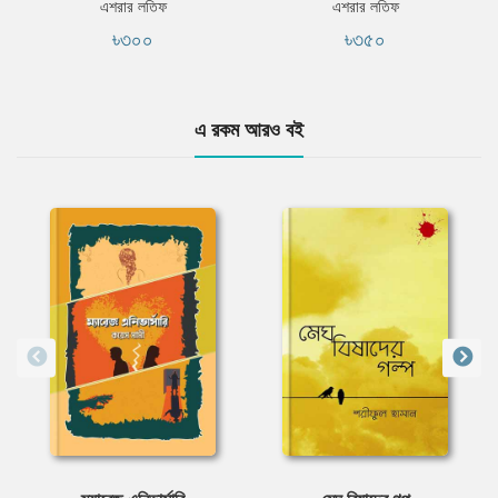
এশরার লতিফ
এশরার লতিফ
৳৩০০
৳৩৫০
এ রকম আরও বই