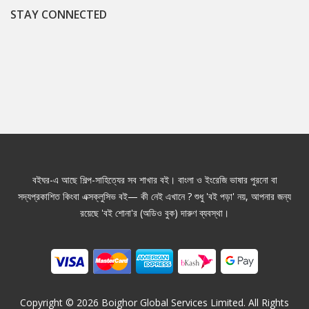
STAY CONNECTED
বইঘর-এ আছে শিল্প-সাহিত্যের সব শাখার বই। বাংলা ও ইংরেজি ভাষার পুরনো বা
সদ্যপ্রকাশিত কিংবা এক্সক্লুসিভ বই— কী নেই এখানে ? শুধু 'বই পড়া' নয়, আপনার জন্য
রয়েছে 'বই শোনা'র (অডিও বুক) দারুণ ব্যবস্থা।
Copyright ©
2026
Boighor Global Services Limited. All Rights