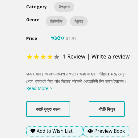
Category
উপন্যাস
Genre
ডিটেকটিভ
থ্রিলার
৳১৫০
Price
$1.99
★
★
★
★
★
1
Review
|
Write a review
Product
১৮৯২ সাল। আকাশ-তামাশা দেখানোর জন্য আহসান মঞ্জিলের কাছে বেলুন
Summery
থেকে প্যারাশুট নিয়ে ঝাঁপ দিয়েছে অষ্টাদশী শ্বেতাঙ্গিনী মিস ভ্যান ট্যাসেল।
Read More >
উদ্দেশ্য আহসান মঞ্জিলের ছাদে অবতরণ। । হঠাৎ বাতাসের তোড়ে প্যারাশুট
ভাসতে ভাসতে রমনার কাছে একটা গাছের উপর পড়লো । গাছ থেকে সরু বাঁশ
বেঁয়ে নামতে গিয়ে আকস্মিক দুর্ঘটনায় মৃত্যু ঘটলো মিস ভ্যান ট্যাসেলের।
কার্টে যুক্ত করুন
বইটি কিনুন
লোকমুখে ছড়িয়ে গেলো এই মৃত্যুতে ঢাকার নবাব আহসানুল্লাহর হাত আছে।
মিথ্যা কলংক মোচনের জন্য নবাব আহসানউল্লাহ মিস ভ্যান ট্যাসেলের মৃত্যু
রহস্য উদ্ঘাটনের দায়িত্ব দিলেন সদ্য ইতালি ফেরত নবীন গোয়েন্দা নবনীকে।
Add to Wish List
Preview Book
কিন্তু গোয়েন্দা নবনী যতই রহস্যের গভীরে যাচ্ছে, ততোই বুঝতে পারছে এটা