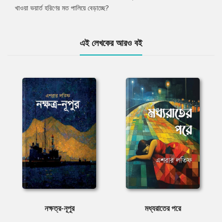
খাওয়া ভয়ার্ত হরিণের মত পালিয়ে বেড়াচ্ছে?
এই লেখকের আরও বই
নক্ষত্র-নূপুর
মধ্যরাতের পরে