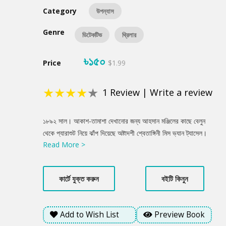
Category
উপন্যাস
Genre
ডিটেকটিভ
থ্রিলার
৳১৫০
Price
$1.99
★
★
★
★
★
1
Review
|
Write a review
Product
১৮৯২ সাল। আকাশ-তামাশা দেখানোর জন্য আহসান মঞ্জিলের কাছে বেলুন
Summery
থেকে প্যারাশুট নিয়ে ঝাঁপ দিয়েছে অষ্টাদশী শ্বেতাঙ্গিনী মিস ভ্যান ট্যাসেল।
Read More >
উদ্দেশ্য আহসান মঞ্জিলের ছাদে অবতরণ। । হঠাৎ বাতাসের তোড়ে প্যারাশুট
ভাসতে ভাসতে রমনার কাছে একটা গাছের উপর পড়লো । গাছ থেকে সরু বাঁশ
বেঁয়ে নামতে গিয়ে আকস্মিক দুর্ঘটনায় মৃত্যু ঘটলো মিস ভ্যান ট্যাসেলের।
কার্টে যুক্ত করুন
বইটি কিনুন
লোকমুখে ছড়িয়ে গেলো এই মৃত্যুতে ঢাকার নবাব আহসানুল্লাহর হাত আছে।
মিথ্যা কলংক মোচনের জন্য নবাব আহসানউল্লাহ মিস ভ্যান ট্যাসেলের মৃত্যু
রহস্য উদ্ঘাটনের দায়িত্ব দিলেন সদ্য ইতালি ফেরত নবীন গোয়েন্দা নবনীকে।
Add to Wish List
Preview Book
কিন্তু গোয়েন্দা নবনী যতই রহস্যের গভীরে যাচ্ছে, ততোই বুঝতে পারছে এটা