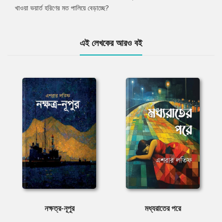
খাওয়া ভয়ার্ত হরিণের মত পালিয়ে বেড়াচ্ছে?
এই লেখকের আরও বই
নক্ষত্র-নূপুর
মধ্যরাতের পরে