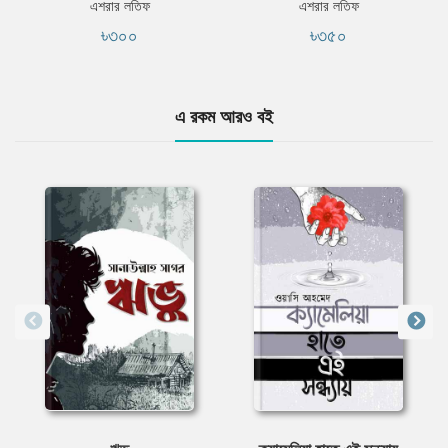
এশরার লতিফ
এশরার লতিফ
৳৩০০
৳৩৫০
এ রকম আরও বই