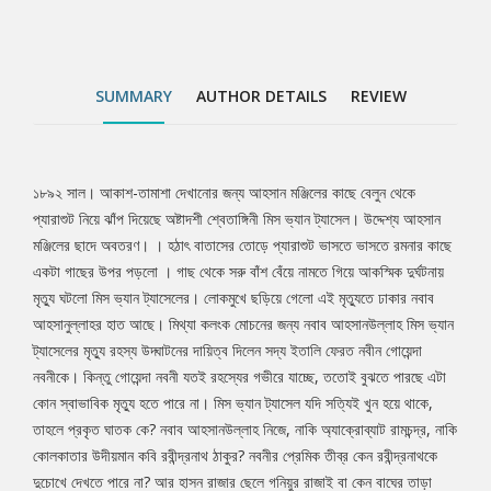
কোন স্বাভাবিক মৃত্যু হতে পারে না। মিস ভ্যান ট্যাসেল যদি সত্যিই খুন হয়ে
থাকে, তাহলে প্রকৃত ঘাতক কে? নবাব আহসানউল্লাহ নিজে, নাকি
অ্যাক্রোব্যাট রামচন্দ্র, নাকি কোলকাতার উদীয়মান কবি রবীন্দ্রনাথ ঠাকুর?
নবনীর প্রেমিক তীব্র কেন রবীন্দ্রনাথকে দুচোখে দেখতে পারে না? আর হাসন
SUMMARY
AUTHOR DETAILS
REVIEW
রাজার ছেলে গনিয়ুর রাজাই বা কেন বাঘের তাড়া খাওয়া ভয়ার্ত হরিণের মত
পালিয়ে বেড়াচ্ছে?
১৮৯২ সাল। আকাশ-তামাশা দেখানোর জন্য আহসান মঞ্জিলের কাছে বেলুন থেকে
Tab
প্যারাশুট নিয়ে ঝাঁপ দিয়েছে অষ্টাদশী শ্বেতাঙ্গিনী মিস ভ্যান ট্যাসেল। উদ্দেশ্য আহসান
মঞ্জিলের ছাদে অবতরণ। । হঠাৎ বাতাসের তোড়ে প্যারাশুট ভাসতে ভাসতে রমনার কাছে
Article
একটা গাছের উপর পড়লো । গাছ থেকে সরু বাঁশ বেঁয়ে নামতে গিয়ে আকস্মিক দুর্ঘটনায়
মৃত্যু ঘটলো মিস ভ্যান ট্যাসেলের। লোকমুখে ছড়িয়ে গেলো এই মৃত্যুতে ঢাকার নবাব
আহসানুল্লাহর হাত আছে। মিথ্যা কলংক মোচনের জন্য নবাব আহসানউল্লাহ মিস ভ্যান
ট্যাসেলের মৃত্যু রহস্য উদ্ঘাটনের দায়িত্ব দিলেন সদ্য ইতালি ফেরত নবীন গোয়েন্দা
নবনীকে। কিন্তু গোয়েন্দা নবনী যতই রহস্যের গভীরে যাচ্ছে, ততোই বুঝতে পারছে এটা
কোন স্বাভাবিক মৃত্যু হতে পারে না। মিস ভ্যান ট্যাসেল যদি সত্যিই খুন হয়ে থাকে,
তাহলে প্রকৃত ঘাতক কে? নবাব আহসানউল্লাহ নিজে, নাকি অ্যাক্রোব্যাট রামচন্দ্র, নাকি
কোলকাতার উদীয়মান কবি রবীন্দ্রনাথ ঠাকুর? নবনীর প্রেমিক তীব্র কেন রবীন্দ্রনাথকে
দুচোখে দেখতে পারে না? আর হাসন রাজার ছেলে গনিয়ুর রাজাই বা কেন বাঘের তাড়া