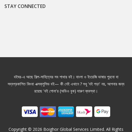
STAY CONNECTED
বইঘর-এ আছে শিল্প-সাহিত্যের সব শাখার বই। বাংলা ও ইংরেজি ভাষার পুরনো বা
সদ্যপ্রকাশিত কিংবা এক্সক্লুসিভ বই— কী নেই এখানে ? শুধু 'বই পড়া' নয়, আপনার জন্য
রয়েছে 'বই শোনা'র (অডিও বুক) দারুণ ব্যবস্থা।
Copyright ©
2026
Boighor Global Services Limited. All Rights