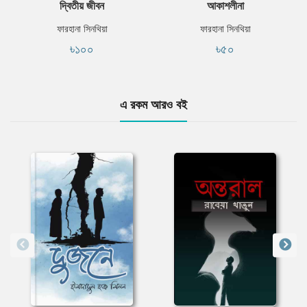
দ্বিতীয় জীবন
আকাশলীনা
ফারহানা সিনথিয়া
ফারহানা সিনথিয়া
৳১০০
৳৫০
এ রকম আরও বই