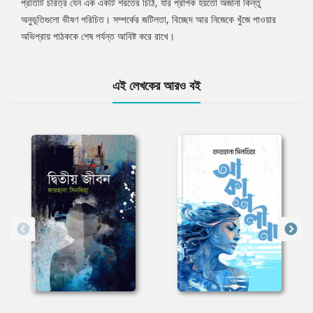
প্রতিটি চরিত্র যেন এক একটি শরতের চিঠি, যার প্রাপক হয়তো অজানা কিন্তু
অনুভূতিগুলো ভীষণ পরিচিত। সম্পর্কের জটিলতা, বিচ্ছেদ আর নিজেকে খুঁজে পাওয়ার
অভিপ্রায় পাঠককে শেষ পর্যন্ত আবিষ্ট করে রাখে।
এই লেখকের আরও বই