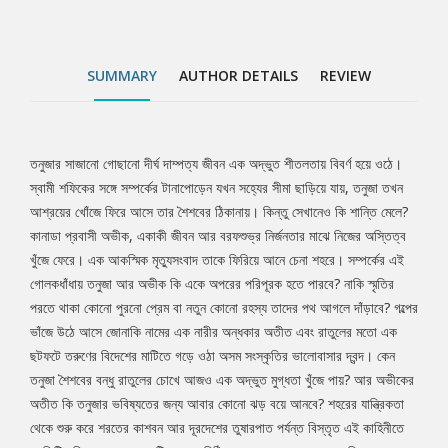
দ্বন্দ। কেন তনুজা শৈশবের বন্ধু রাতুলের চোখে আজও এক অদ্ভুত মুগ্ধতা খুঁজে
পায়? আর অভীকের অতীত কি তনুজার ভবিষ্যতের জন্য আবার কোনো ঝড় বয়ে
আনবে? শহরের যান্ত্রিকতা থেকে শুরু করে শরতের কাশবন আর দূরদেশের
SUMMARY
AUTHOR DETAILS
REVIEW
তুষারপাত পর্যন্ত বিস্তৃত এই কাহিনীতে প্রতিটি চরিত্র যেন এক একটি শরতের
চিঠি, যার প্রাপক হয়তো অজানা কিন্তু অনুভূতিগুলো ভীষণ পরিচিত। সম্পর্কের
জটিলতা, বিচ্ছেদ আর নিজেকে খুঁজে পাওয়ার অভিপ্রায় পাঠককে শেষ পর্যন্ত
আবিষ্ট করে রাখে।
তনুজার সাজানো গোছানো দীর্ঘ দাম্পত্য জীবন এক অদ্ভুত শীতলতায় বিবর্ণ হয়ে ওঠে।
Tab
স্বামী শফিকের সঙ্গে সম্পর্কের টানাপোড়েন যখন সহ্যের সীমা ছাড়িয়ে যায়, তনুজা তখন
আশ্রয়ের খোঁজে ফিরে আসে তার শৈশবের ঠিকানায়। কিন্তু সেখানেও কি শান্তি মেলে?
Article
কানাডা প্রবাসী অভীক, একাকী জীবন আর বরফশুভ্র নির্জনতার মাঝে নিজের অস্তিত্ব
খুঁজে ফেরে। এক আকস্মিক মৃত্যুসংবাদ তাকে ফিরিয়ে আনে চেনা শহরে। সম্পর্কের এই
গোলকধাঁধায় তনুজা আর অভীক কি একে অপরের পরিপূরক হতে পারবে? নাকি স্মৃতির
পরতে থাকা কোনো পুরনো প্রেম বা নতুন কোনো রহস্য তাদের পথ আগলে দাঁড়াবে? গল্পের
ভাঁজে উঠে আসে জোনাকি নামের এক নারীর অন্ধকার অতীত এবং রাতুলের মতো এক
ছটফটে তরুণের বিদেশের মাটিতে গড়ে ওঠা অসম সংস্কৃতির ভালোবাসার দ্বন্দ। কেন
তনুজা শৈশবের বন্ধু রাতুলের চোখে আজও এক অদ্ভুত মুগ্ধতা খুঁজে পায়? আর অভীকের
অতীত কি তনুজার ভবিষ্যতের জন্য আবার কোনো ঝড় বয়ে আনবে? শহরের যান্ত্রিকতা
থেকে শুরু করে শরতের কাশবন আর দূরদেশের তুষারপাত পর্যন্ত বিস্তৃত এই কাহিনীতে