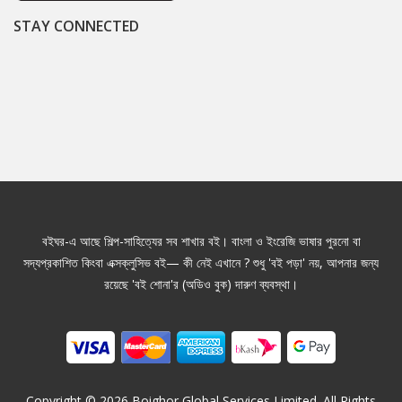
STAY CONNECTED
বইঘর-এ আছে শিল্প-সাহিত্যের সব শাখার বই। বাংলা ও ইংরেজি ভাষার পুরনো বা
সদ্যপ্রকাশিত কিংবা এক্সক্লুসিভ বই— কী নেই এখানে ? শুধু 'বই পড়া' নয়, আপনার জন্য
রয়েছে 'বই শোনা'র (অডিও বুক) দারুণ ব্যবস্থা।
Copyright ©
2026
Boighor Global Services Limited. All Rights