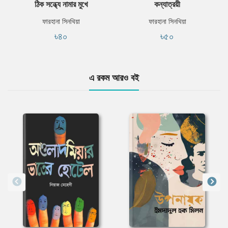
ঠিক সন্ধ্যে নামার মুখে
কন্যাত্রয়ী
ফারহানা সিনথিয়া
ফারহানা সিনথিয়া
৳৪০
৳৫০
এ রকম আরও বই