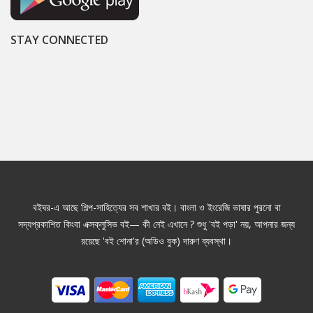
STAY CONNECTED
বইঘর-এ আছে শিল্প-সাহিত্যের সব শাখার বই। বাংলা ও ইংরেজি ভাষার পুরনো বা
সদ্যপ্রকাশিত কিংবা এক্সক্লুসিভ বই— কী নেই এখানে ? শুধু 'বই পড়া' নয়, আপনার জন্য
রয়েছে 'বই শোনা'র (অডিও বুক) দারুণ ব্যবস্থা।