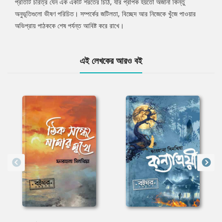
প্রতিটি চরিত্র যেন এক একটি শরতের চিঠি, যার প্রাপক হয়তো অজানা কিন্তু
অনুভূতিগুলো ভীষণ পরিচিত। সম্পর্কের জটিলতা, বিচ্ছেদ আর নিজেকে খুঁজে পাওয়ার
অভিপ্রায় পাঠককে শেষ পর্যন্ত আবিষ্ট করে রাখে।
এই লেখকের আরও বই