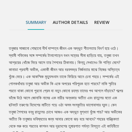
দ্বন্দ। কেন তনুজা শৈশবের বন্ধু রাতুলের চোখে আজও এক অদ্ভুত মুগ্ধতা খুঁজে
পায়? আর অভীকের অতীত কি তনুজার ভবিষ্যতের জন্য আবার কোনো ঝড় বয়ে
আনবে? শহরের যান্ত্রিকতা থেকে শুরু করে শরতের কাশবন আর দূরদেশের
SUMMARY
AUTHOR DETAILS
REVIEW
তুষারপাত পর্যন্ত বিস্তৃত এই কাহিনীতে প্রতিটি চরিত্র যেন এক একটি শরতের
চিঠি, যার প্রাপক হয়তো অজানা কিন্তু অনুভূতিগুলো ভীষণ পরিচিত। সম্পর্কের
জটিলতা, বিচ্ছেদ আর নিজেকে খুঁজে পাওয়ার অভিপ্রায় পাঠককে শেষ পর্যন্ত
আবিষ্ট করে রাখে।
তনুজার সাজানো গোছানো দীর্ঘ দাম্পত্য জীবন এক অদ্ভুত শীতলতায় বিবর্ণ হয়ে ওঠে।
Tab
স্বামী শফিকের সঙ্গে সম্পর্কের টানাপোড়েন যখন সহ্যের সীমা ছাড়িয়ে যায়, তনুজা তখন
আশ্রয়ের খোঁজে ফিরে আসে তার শৈশবের ঠিকানায়। কিন্তু সেখানেও কি শান্তি মেলে?
Article
কানাডা প্রবাসী অভীক, একাকী জীবন আর বরফশুভ্র নির্জনতার মাঝে নিজের অস্তিত্ব
খুঁজে ফেরে। এক আকস্মিক মৃত্যুসংবাদ তাকে ফিরিয়ে আনে চেনা শহরে। সম্পর্কের এই
গোলকধাঁধায় তনুজা আর অভীক কি একে অপরের পরিপূরক হতে পারবে? নাকি স্মৃতির
পরতে থাকা কোনো পুরনো প্রেম বা নতুন কোনো রহস্য তাদের পথ আগলে দাঁড়াবে? গল্পের
ভাঁজে উঠে আসে জোনাকি নামের এক নারীর অন্ধকার অতীত এবং রাতুলের মতো এক
ছটফটে তরুণের বিদেশের মাটিতে গড়ে ওঠা অসম সংস্কৃতির ভালোবাসার দ্বন্দ। কেন
তনুজা শৈশবের বন্ধু রাতুলের চোখে আজও এক অদ্ভুত মুগ্ধতা খুঁজে পায়? আর অভীকের
অতীত কি তনুজার ভবিষ্যতের জন্য আবার কোনো ঝড় বয়ে আনবে? শহরের যান্ত্রিকতা
থেকে শুরু করে শরতের কাশবন আর দূরদেশের তুষারপাত পর্যন্ত বিস্তৃত এই কাহিনীতে