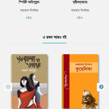
স্পিরিট আইল্যান্ড
ড্রীমক্যাচার
ফারহানা সিনথিয়া
ফারহানা সিনথিয়া
৳৪০
৳৪০
এ রকম আরও বই