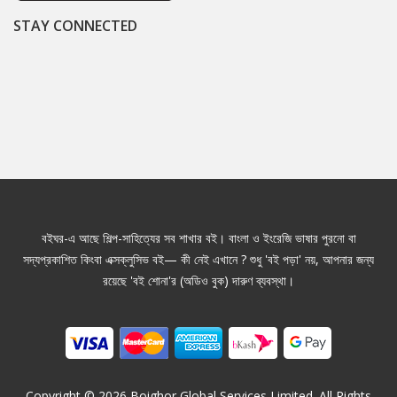
STAY CONNECTED
বইঘর-এ আছে শিল্প-সাহিত্যের সব শাখার বই। বাংলা ও ইংরেজি ভাষার পুরনো বা
সদ্যপ্রকাশিত কিংবা এক্সক্লুসিভ বই— কী নেই এখানে ? শুধু 'বই পড়া' নয়, আপনার জন্য
রয়েছে 'বই শোনা'র (অডিও বুক) দারুণ ব্যবস্থা।
Copyright ©
2026
Boighor Global Services Limited. All Rights