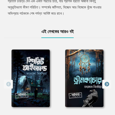
প্রতিটি চরিত্র যেন এক একটি শরতের চিঠি, যার প্রাপক হয়তো অজানা কিন্তু
অনুভূতিগুলো ভীষণ পরিচিত। সম্পর্কের জটিলতা, বিচ্ছেদ আর নিজেকে খুঁজে পাওয়ার
অভিপ্রায় পাঠককে শেষ পর্যন্ত আবিষ্ট করে রাখে।
এই লেখকের আরও বই