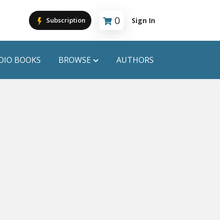
0
Sign In
Subscription
Cart is empty
DIO BOOKS
BROWSE
AUTHORS
PUBLICATIONS
ANYAPROKASH
Anyadhara
ors
Aajob Prokash
Bibliophile
Afsar Brothers