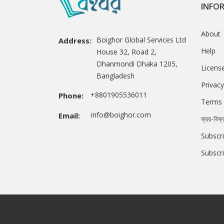
INFO
About
Boighor Global Services Ltd
Address:
Help
House 32, Road 2,
Dhanmondi Dhaka 1205,
Licens
Bangladesh
Privacy
+8801905536011
Phone:
Terms 
info@boighor.com
Email:
ক্রয়-বিক্
Subscri
Subscr