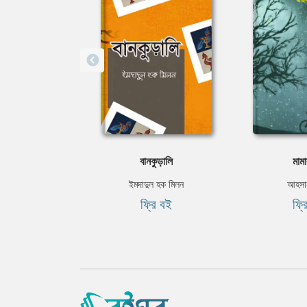
বানকুড়ালি
মামা
ইমদাদুল হক মিলন
আহসান
ফ্রি বই
ফ্র