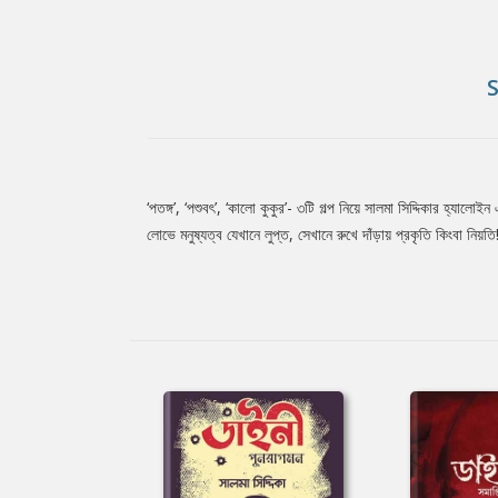
‘পতঙ্গ’, ‘পশুবৎ’, ‘কালো কুকুর’- ৩টি গল্প নিয়ে সালমা সিদ্দিকার হ্যা
Tab
লোভে মনুষ্যত্ব যেখানে লুপ্ত, সেখানে রুখে দাঁড়ায় প্রকৃতি কিংবা নিয়তি
Article