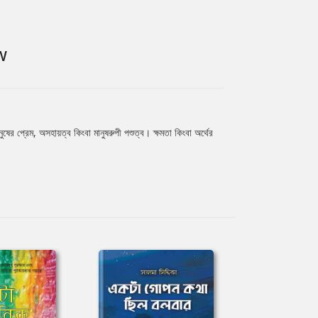
W
ুষের প্রেম, অসহায়ত্ব কিংবা মানুষরুপী পশুত্ব। ক্ষমতা কিংবা অর্থের