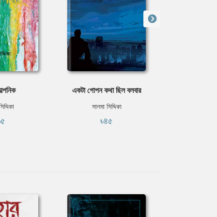
কাল্পনিক
একটা গোপন কথা ছিল বলবার
দেও-
িদ্দিকা
সালমা সিদ্দিকা
সালমা সি
৬৫
৳৪৫
৳২