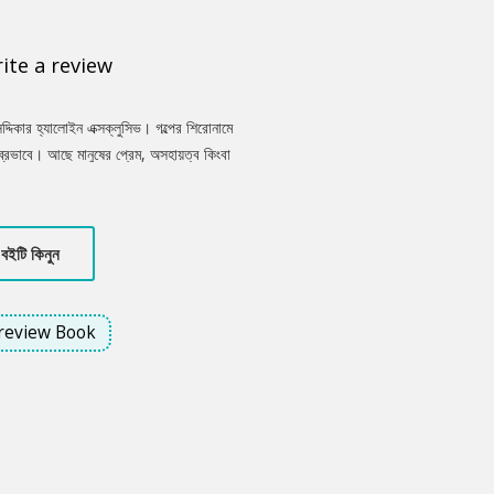
ite a review
সিদ্দিকার হ্যালোইন এক্সক্লুসিভ। গল্পের শিরোনামে
্রভাবে। আছে মানুষের প্রেম, অসহায়ত্ব কিংবা
্ব যেখানে লুপ্ত, সেখানে রুখে দাঁড়ায় প্রকৃতি কিংবা
বইটি কিনুন
review Book