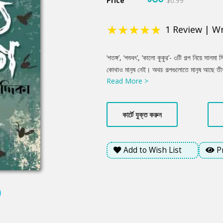
Price
$0.99
★
★
★
★
★
1
Review
|
Wr
Product
‘পতঙ্গ’, ‘পশুবৎ’, ‘কালো কুকুর’- ৩টি গল্প নিয়ে সালমা 
Summery
কোথাও মানুষ নেই। অথচ গল্পগুলোতে মানুষ আছে তীব
Read More >
মানুষরুপী পশুত্ব। ক্ষমতা কিংবা অর্থের লোভে মনুষ্যত
নিয়তি!
কার্টে যুক্ত করুন
Add to Wish List
P