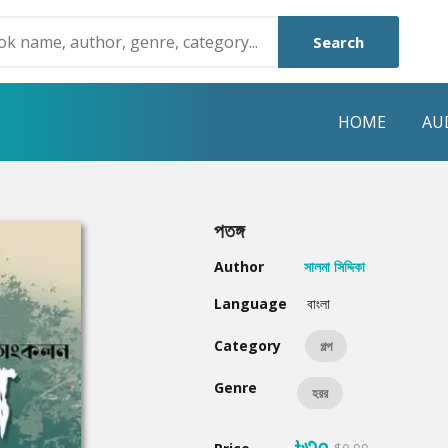
Search
HOME
AU
NRE
POPULAR AUTHORS
HIGHLIGHTS
পতঙ্গ
Humayun Ahmed
Hot & New
Author
সালমা সিদ্দিকা
Mouri Morium
Featured Event
Language
বাংলা
Mohammad Nazim Uddin
Featured Auth
Category
গল্প
Shanjana Alam
Best Seller
Genre
হরর
Anisul Hoque
Editors Choice
৳৩০