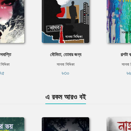
সমাপ্তি
মৌমিতা, তোমার জন্য
গল্পটা 
সিদ্দিকা
সালমা সিদ্দিকা
সালমা স
৭৫
৳৩০
৳
এ রকম আরও বই