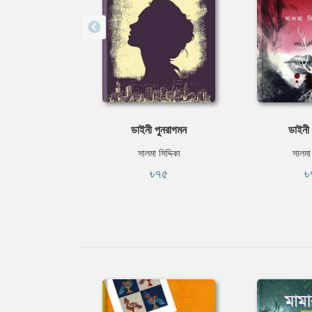
ডাইনী পুনরাগমন
ডাইনী 
সালমা সিদ্দিকা
সালমা 
৳৭৫
৳