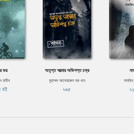
র ভয়
অতৃপ্ত আত্মার অভিশপ্ত চক্র
না
 হাবীব
মুহাম্মদ আনোয়ারুল হক খান
সামরিন
ি বই
৳৬৫
৳