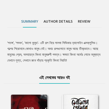
SUMMARY
AUTHOR DETAILS
REVIEW
‘পতঙ্গ’, ‘পশুবৎ’, ‘কালো কুকুর’- ৩টি গল্প নিয়ে সালমা সিদ্দিকার হ্যালোইন এক্সক্লুসিভ।
Tab
গল্পের শিরোনামে কোথাও মানুষ নেই। অথচ গল্পগুলোতে মানুষ আছে তীব্রভাবে। আছে
মানুষের প্রেম, অসহায়ত্ব কিংবা মানুষরুপী পশুত্ব। ক্ষমতা কিংবা অর্থের লোভে মনুষ্যত্ব
Article
যেখানে লুপ্ত, সেখানে রুখে দাঁড়ায় প্রকৃতি কিংবা নিয়তি!
এই লেখকের আরও বই