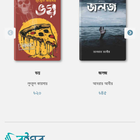
ভয়
জলজ
লুৎফুল কায়সার
আবরার আবীর
৳২০
৳৪৫