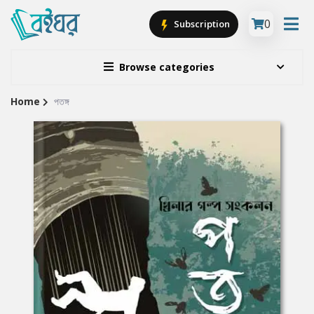
0
Subscription
Browse categories
Home
পতঙ্গ
Site
Breadcrumb