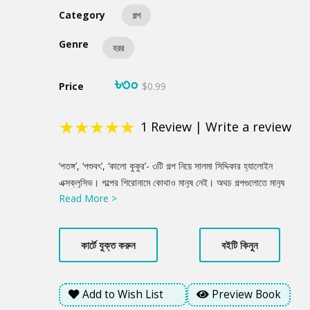
Category
গল্প
Genre
হরর
৳৩০
Price
$0.99
★
★
★
★
★
1
Review
|
Write a review
Product
‘পতঙ্গ’, ‘পশুবৎ’, ‘কালো কুকুর’- ৩টি গল্প নিয়ে সালমা সিদ্দিকার হ্যালোইন
Summery
এক্সক্লুসিভ। গল্পের শিরোনামে কোথাও মানুষ নেই। অথচ গল্পগুলোতে মানুষ
Read More >
আছে তীব্রভাবে। আছে মানুষের প্রেম, অসহায়ত্ব কিংবা মানুষরুপী পশুত্ব।
ক্ষমতা কিংবা অর্থের লোভে মনুষ্যত্ব যেখানে লুপ্ত, সেখানে রুখে দাঁড়ায় প্রকৃতি
কিংবা নিয়তি!
কার্টে যুক্ত করুন
বইটি কিনুন
Add to Wish List
Preview Book