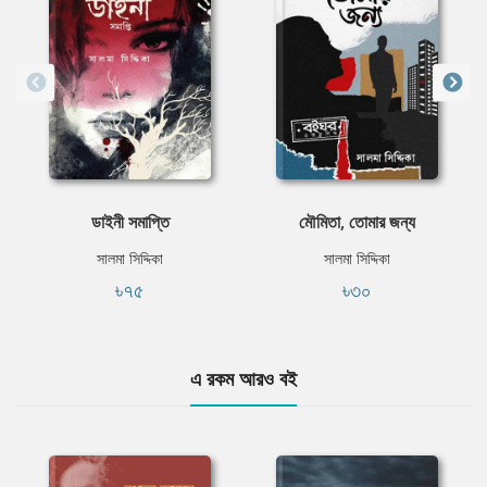
ডাইনী সমাপ্তি
মৌমিতা, তোমার জন্য
সালমা সিদ্দিকা
সালমা সিদ্দিকা
৳৭৫
৳৩০
এ রকম আরও বই