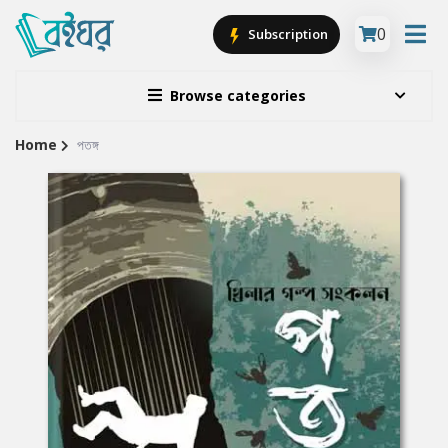
0
Subscription
Browse categories
Home
পতঙ্গ
Site
Breadcrumb