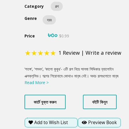
Category
গল্প
Genre
হরর
৳৩০
Price
$0.99
★
★
★
★
★
1
Review
|
Write a review
Product
‘পতঙ্গ’, ‘পশুবৎ’, ‘কালো কুকুর’- ৩টি গল্প নিয়ে সালমা সিদ্দিকার হ্যালোইন
Summery
এক্সক্লুসিভ। গল্পের শিরোনামে কোথাও মানুষ নেই। অথচ গল্পগুলোতে মানুষ
Read More >
আছে তীব্রভাবে। আছে মানুষের প্রেম, অসহায়ত্ব কিংবা মানুষরুপী পশুত্ব।
ক্ষমতা কিংবা অর্থের লোভে মনুষ্যত্ব যেখানে লুপ্ত, সেখানে রুখে দাঁড়ায় প্রকৃতি
কিংবা নিয়তি!
কার্টে যুক্ত করুন
বইটি কিনুন
Add to Wish List
Preview Book