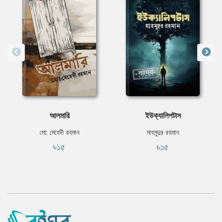
আলমারি
ইউক্যালিপটাস
মো: মেহেদী রহমান
মাহমুদুর রহমান
৳১৫
৳১৫