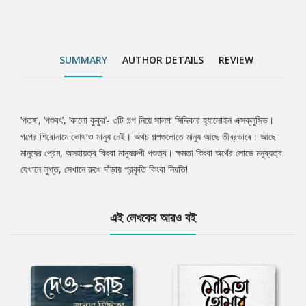
SUMMARY
AUTHOR DETAILS
REVIEW
‘পতঙ্গ’, ‘পশুবৎ’, ‘কালো কুকুর’- ৩টি গল্প নিয়ে সালমা সিদ্দিকার হ্যালোইন এক্সক্লুসিভ।
Tab
গল্পের শিরোনামে কোথাও মানুষ নেই। অথচ গল্পগুলোতে মানুষ আছে তীব্রভাবে। আছে
মানুষের প্রেম, অসহায়ত্ব কিংবা মানুষরুপী পশুত্ব। ক্ষমতা কিংবা অর্থের লোভে মনুষ্যত্ব
Article
যেখানে লুপ্ত, সেখানে রুখে দাঁড়ায় প্রকৃতি কিংবা নিয়তি!
এই লেখকের আরও বই