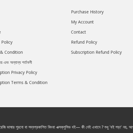
Purchase History
My Account
e
Contact
 Policy
Refund Policy
& Condition
Subscription Refund Policy
রয় এবং অন্যান্য শর্তাবলী
ption Privacy Policy
iption Terms & Condition
জি ভাষার পুরনো বা সদ্যপ্রকাশিত কিংবা এক্সক্লুসিভ বই— কী নেই এখানে ? শুধু 'বই পড়া' নয়, আপ