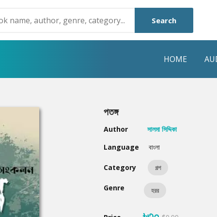
Search
HOME
AU
NRE
POPULAR AUTHORS
HIGHLIGHTS
পতঙ্গ
Humayun Ahmed
Hot & New
Author
সালমা সিদ্দিকা
Mouri Morium
Featured Event
Language
বাংলা
Mohammad Nazim Uddin
Featured Auth
Category
গল্প
Shanjana Alam
Best Seller
Genre
হরর
Anisul Hoque
Editors Choice
৳৩০