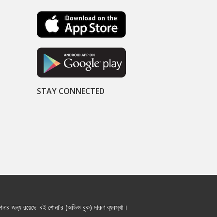
STAY CONNECTED
নার জন্য রয়েছে 'বই শোনা'র (অডিও বুক) দারুণ ব্যবস্থা।