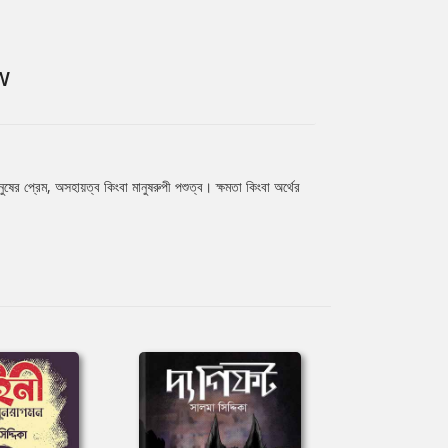
W
ুষের প্রেম, অসহায়ত্ব কিংবা মানুষরুপী পশুত্ব। ক্ষমতা কিংবা অর্থের