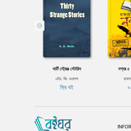
থার্টি স্ট্রেঞ্জ স্টোরিস
নশ্বর ৫ 
এইচ. জি. ওয়েলস
রাফা
ফ্রি বই
৳
INFO