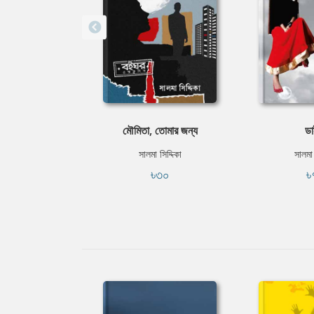
মৌমিতা, তোমার জন্য
ডা
সালমা সিদ্দিকা
সালমা 
৳৩০
৳