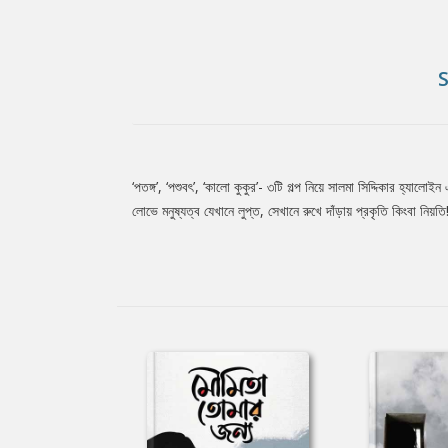
‘পতঙ্গ’, ‘পশুবৎ’, ‘কালো কুকুর’- ৩টি গল্প নিয়ে সালমা সিদ্দিকার হ্যা
Tab
লোভে মনুষ্যত্ব যেখানে লুপ্ত, সেখানে রুখে দাঁড়ায় প্রকৃতি কিংবা নিয়তি
Article