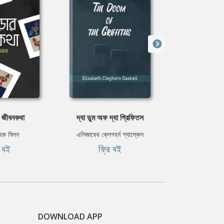
োর জীবনকথা
দ্যা ডুম অফ দ্যা গ্রিফিতস
হুরপত
 হক মিলন
এলিজাবেথ ক্লেগহর্ন গ্যাস্কেল
আবরার
ি বই
ফ্রি বই
৳৫
DOWNLOAD APP