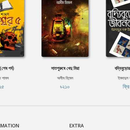
(শেষ পর্ব)
সাতপুরুষে খেদু মিয়া
বদ্যিবুড়
ত শামস
অসীম হিমেল
ইমদাদুল
২৫
৳২১০
ফ্র
RMATION
EXTRA