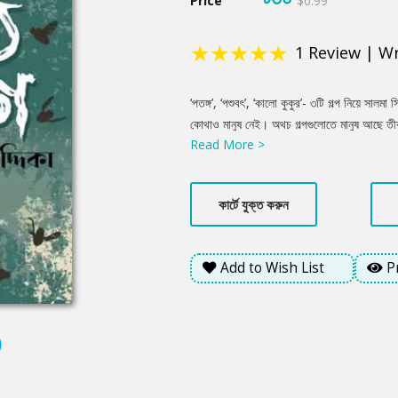
Price
$0.99
★
★
★
★
★
1
Review
|
Wr
Product
‘পতঙ্গ’, ‘পশুবৎ’, ‘কালো কুকুর’- ৩টি গল্প নিয়ে সালমা 
Summery
কোথাও মানুষ নেই। অথচ গল্পগুলোতে মানুষ আছে তীব
Read More >
মানুষরুপী পশুত্ব। ক্ষমতা কিংবা অর্থের লোভে মনুষ্যত
নিয়তি!
কার্টে যুক্ত করুন
Add to Wish List
P