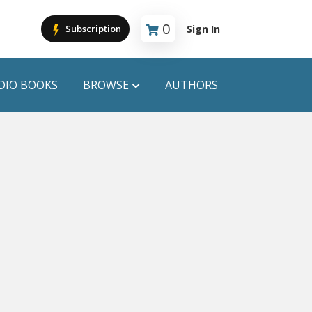
0
Sign In
Subscription
Cart is empty
DIO BOOKS
BROWSE
AUTHORS
PUBLICATIONS
ANYAPROKASH
Anyadhara
ors
Aajob Prokash
Bibliophile
Afsar Brothers