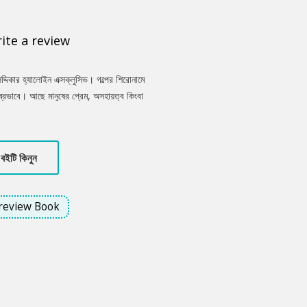
ite a review
সিদ্দিকার হ্যালোইন এক্সক্লুসিভ। গল্পের শিরোনামে
্রভাবে। আছে মানুষের প্রেম, অসহায়ত্ব কিংবা
্ব যেখানে লুপ্ত, সেখানে রুখে দাঁড়ায় প্রকৃতি কিংবা
বইটি কিনুন
review Book