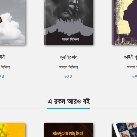
ইনী
ভ্রান্তিকাল
ডাইনী প
সিদ্দিকা
সালমা সিদ্দিকা
সালমা স
৭৫
৳৫৫
৳
এ রকম আরও বই