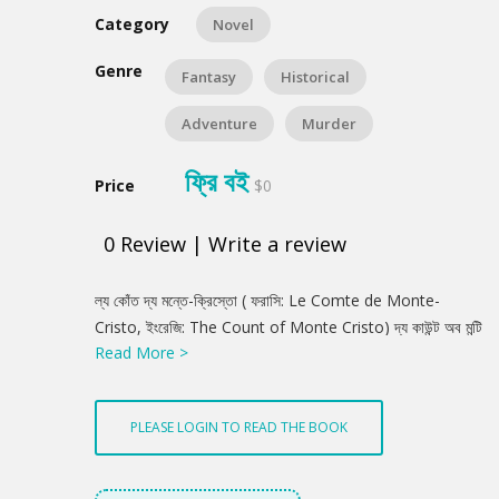
Category
Novel
Genre
Fantasy
Historical
Adventure
Murder
ফ্রি বই
Price
$0
0
Review
|
Write a review
Product
ল্য কোঁত দ্য মন্তে-ক্রিস্তো ( ফরাসি: Le Comte de Monte-
Summery
Cristo, ইংরেজি: The Count of Monte Cristo) দ্য কাউন্ট অব মন্টি
Read More >
ক্রিস্টো) আলেক্সাঁদ্র্ দ্যুমা রচিত একটি রোমান্টিক এবং রোমাঞ্চকর ফরাসি
উপন্যাস। এটি ১৮৪৪ সাল থেকে ১৮৪৫ সাল পর্যন্ত ধারাবাহিকভাবে ১৮ খন্ডে
প্রকাশিত হয়।আলেক্সাঁদ্র্ দ্যুমার লেখা অন্য উপন্যাস থ্রি মাস্কেটিয়ার্স সপ্তদশ
PLEASE LOGIN TO READ THE BOOK
শতকের ক্রয়োদশ লুইকে নিয়ে লেখা হলেও দ্য কাউন্ট অব মন্টি ক্রিস্টো সম্রাট
নেপোলিয়নের ও তার পরবর্তী সময়কার ফ্রান্স ও ইতালির পটভূমিতে বর্ণিত এক
দুর্দান্ত কাহিনী