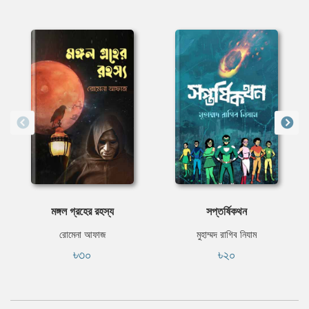
মঙ্গল গ্রহের রহস্য
সপ্তর্ষিকথন
রোমেনা আফাজ
মুহাম্মদ রাগিব নিযাম
৳৩০
৳২০