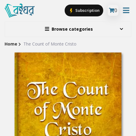
0
Subscription
Browse categories
Home
The Count of Monte Cristo
Site
Breadcrumb