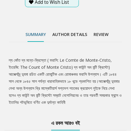
Add to Wish List
SUMMARY
AUTHOR DETAILS
REVIEW
ল্য কোঁত দ্য মন্তে-ক্রিস্তো ( ফরাসি: Le Comte de Monte-Cristo,
Tab
ইংরেজি: The Count of Monte Cristo) দ্য কাউন্ট অব মন্টি ক্রিস্টো)
আলেক্সাঁদ্র্ দ্যুমা রচিত একটি রোমান্টিক এবং রোমাঞ্চকর ফরাসি উপন্যাস। এটি ১৮৪৪
Article
সাল থেকে ১৮৪৫ সাল পর্যন্ত ধারাবাহিকভাবে ১৮ খন্ডে প্রকাশিত হয়।আলেক্সাঁদ্র্ দ্যুমার
লেখা অন্য উপন্যাস থ্রি মাস্কেটিয়ার্স সপ্তদশ শতকের ক্রয়োদশ লুইকে নিয়ে লেখা
হলেও দ্য কাউন্ট অব মন্টি ক্রিস্টো সম্রাট নেপোলিয়নের ও তার পরবর্তী সময়কার ফ্রান্স ও
ইতালির পটভূমিতে বর্ণিত এক দুর্দান্ত কাহিনী
এ রকম আরও বই