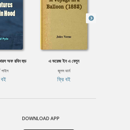
ঞ্চারস অফ রবিন হুড
এ ভয়েজ ইন এ বেলুন
আষাঢ়ে
্ড পাইল
জুলস ভার্ন
প্রান্ত ঘোষ
ি বই
ফ্রি বই
৳৩
DOWNLOAD APP