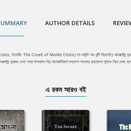
SUMMARY
AUTHOR DETAILS
REVIE
o, ইংরেজি: The Count of Monte Cristo) দ্য কাউন্ট অব মন্টি ক্রিস্টো) আলেক্সাঁদ্র্ দ্যু
সাঁদ্র্ দ্যুমার লেখা অন্য উপন্যাস থ্রি মাস্কেটিয়ার্স সপ্তদশ শতকের ক্রয়োদশ লুইকে নিয়ে লেখা হলে
এ রকম আরও বই