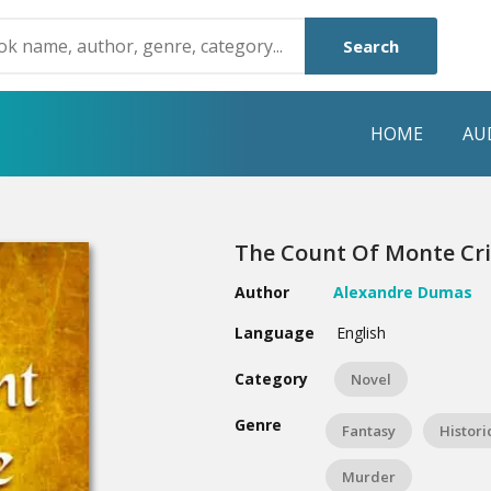
Search
HOME
AU
NRE
POPULAR AUTHORS
HIGHLIGHTS
The Count Of Monte Cri
Humayun Ahmed
Hot & New
Author
Alexandre Dumas
Mouri Morium
Featured Event
Language
English
Mohammad Nazim Uddin
Featured Auth
Category
Novel
Shanjana Alam
Best Seller
Genre
Fantasy
Histori
Anisul Hoque
Editors Choice
Murder