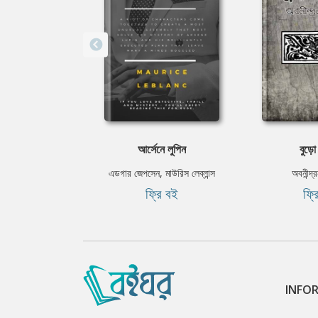
আর্সেনে লুপিন
বুড়ো
এডগার জেপসেন, মাউরিস লেব্লান্স
অবনীন্দ্
ফ্রি বই
ফ্র
INFO