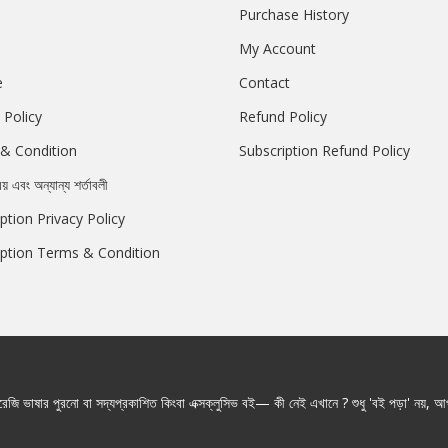
Purchase History
My Account
e
Contact
 Policy
Refund Policy
& Condition
Subscription Refund Policy
রয় এবং অন্যান্য শর্তাবলী
ption Privacy Policy
iption Terms & Condition
জি ভাষার পুরনো বা সদ্যপ্রকাশিত কিংবা এক্সক্লুসিভ বই— কী নেই এখানে ? শুধু 'বই পড়া' নয়, আপ