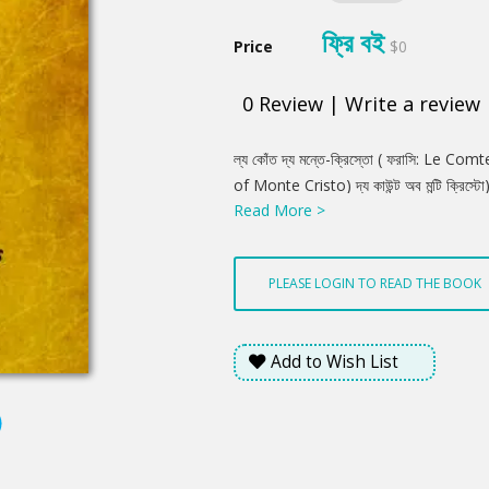
ফ্রি বই
Price
$0
0
Review
|
Write a review
Product
ল্য কোঁত দ্য মন্তে-ক্রিস্তো ( ফরাসি: Le 
Summery
of Monte Cristo) দ্য কাউন্ট অব মন্টি ক্রিস্টো) আল
Read More >
রোমাঞ্চকর ফরাসি উপন্যাস। এটি ১৮৪৪ সাল থেকে ১৮
হয়।আলেক্সাঁদ্র্ দ্যুমার লেখা অন্য উপন্যাস থ্রি মাস
হলেও দ্য কাউন্ট অব মন্টি ক্রিস্টো সম্রাট নেপোলিয়
PLEASE LOGIN TO READ THE BOOK
বর্ণিত এক দুর্দান্ত কাহিনী
Add to Wish List