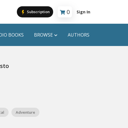
0
Sign In
Subscription
Cart is empty
DIO BOOKS
BROWSE
AUTHORS
PUBLICATIONS
sto
ANYAPROKASH
Anyadhara
ors
Aajob Prokash
Bibliophile
cal
Adventure
Afsar Brothers