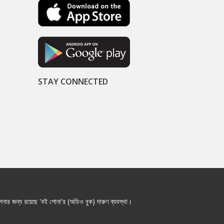
STAY CONNECTED
নার জন্য রয়েছে 'বই শোনা'র (অডিও বুক) দারুণ ব্যবস্থা।