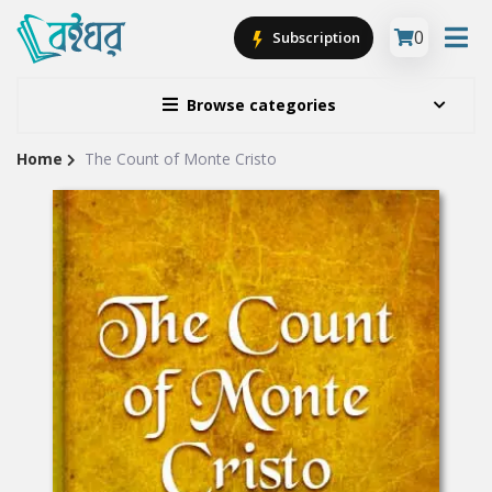
0
Subscription
Browse categories
Home
The Count of Monte Cristo
Site
Breadcrumb