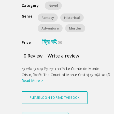
Category
Novel
Genre
Fantasy
Historical
Adventure
Murder
ফ্রি বই
Price
$0
0
Review
|
Write a review
Product
ল্য কোঁত দ্য মন্তে-ক্রিস্তো ( ফরাসি: Le Comte de Monte-
Summery
Cristo, ইংরেজি: The Count of Monte Cristo) দ্য কাউন্ট অব মন্টি
Read More >
ক্রিস্টো) আলেক্সাঁদ্র্ দ্যুমা রচিত একটি রোমান্টিক এবং রোমাঞ্চকর ফরাসি
উপন্যাস। এটি ১৮৪৪ সাল থেকে ১৮৪৫ সাল পর্যন্ত ধারাবাহিকভাবে ১৮ খন্ডে
প্রকাশিত হয়।আলেক্সাঁদ্র্ দ্যুমার লেখা অন্য উপন্যাস থ্রি মাস্কেটিয়ার্স সপ্তদশ
PLEASE LOGIN TO READ THE BOOK
শতকের ক্রয়োদশ লুইকে নিয়ে লেখা হলেও দ্য কাউন্ট অব মন্টি ক্রিস্টো সম্রাট
নেপোলিয়নের ও তার পরবর্তী সময়কার ফ্রান্স ও ইতালির পটভূমিতে বর্ণিত এক
দুর্দান্ত কাহিনী