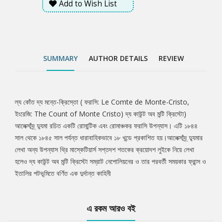
Add to Wish List
SUMMARY
AUTHOR DETAILS
REVIEW
ল্য কোঁত দ্য মন্তে-ক্রিস্তো ( ফরাসি: Le Comte de Monte-Cristo,
Tab
ইংরেজি: The Count of Monte Cristo) দ্য কাউন্ট অব মন্টি ক্রিস্টো)
আলেক্সাঁদ্র্ দ্যুমা রচিত একটি রোমান্টিক এবং রোমাঞ্চকর ফরাসি উপন্যাস। এটি ১৮৪৪
Article
সাল থেকে ১৮৪৫ সাল পর্যন্ত ধারাবাহিকভাবে ১৮ খন্ডে প্রকাশিত হয়।আলেক্সাঁদ্র্ দ্যুমার
লেখা অন্য উপন্যাস থ্রি মাস্কেটিয়ার্স সপ্তদশ শতকের ক্রয়োদশ লুইকে নিয়ে লেখা
হলেও দ্য কাউন্ট অব মন্টি ক্রিস্টো সম্রাট নেপোলিয়নের ও তার পরবর্তী সময়কার ফ্রান্স ও
ইতালির পটভূমিতে বর্ণিত এক দুর্দান্ত কাহিনী
এ রকম আরও বই