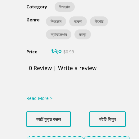
Category
উপন্যাস
Genre
শিশুতোষ
নভেলা
কিশোর
অ্যাডভেঞ্চার
রহস্য
৳২০
Price
$0.99
0
Review
|
Write a review
Product
Summery
Read More >
কার্টে যুক্ত করুন
বইটি কিনুন