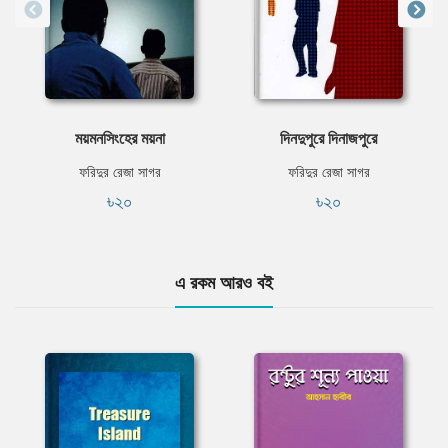
ময়মনসিংহের ময়না
দিনদুপুরে দিনাজপুরে
ফরিদুর রেজা সাগর
ফরিদুর রেজা সাগর
৳২০
৳২০
এ রকম আরও বই