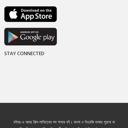
STAY CONNECTED
বইঘর-এ আছে শিল্প-সাহিত্যের সব শাখার বই। বাংলা ও ইংরেজি ভাষার পুরনো বা