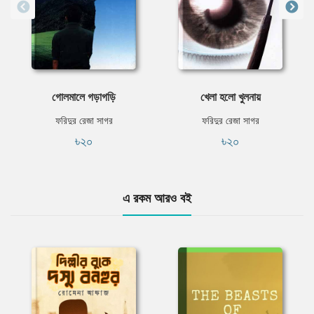
গোলমালে গড়াগড়ি
খেলা হলো খুলনায়
ফরিদুর রেজা সাগর
ফরিদুর রেজা সাগর
৳২০
৳২০
এ রকম আরও বই