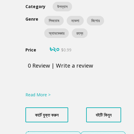
Category
উপন্যাস
Genre
শিশুতোষ
নভেলা
কিশোর
অ্যাডভেঞ্চার
রহস্য
৳২০
Price
$0.99
0
Review
|
Write a review
Product
Summery
Read More >
কার্টে যুক্ত করুন
বইটি কিনুন