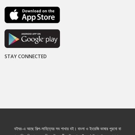
STAY CONNECTED
বইঘর-এ আছে শিল্প-সাহিত্যের সব শাখার বই। বাংলা ও ইংরেজি ভাষার পুরনো বা