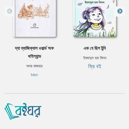
দ্যা ম্যাজিক্যাল ওয়ার্ল্ড অফ
এক যে ছিল টুনি
থাইল্যান্ড
ইমদাদুল হক মিলন
ফ্রি বই
অনয় মাজহার
৳৬০