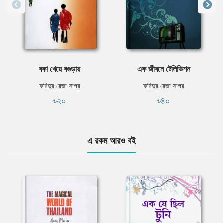
বকা খেয়ে বগুড়ায়
এক জীবনে টেলিভিশন
ফরিদুর রেজা সাগর
ফরিদুর রেজা সাগর
৳২০
৳৪০
এ রকম আরও বই