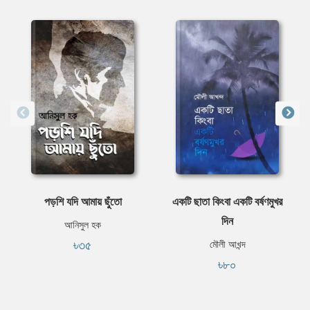
পড়শি যদি আমায় ছুঁতো
একটি ছাতা কিংবা একটি বর্ষণমুখর
দিন
আনিসুল হক
৳৩৫
মৌলী আখন্দ
৳৮০