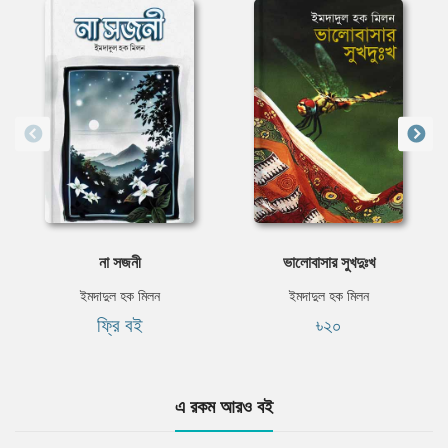
না সজনী
ভালোবাসার সুখদুঃখ
ইমদাদুল হক মিলন
ইমদাদুল হক মিলন
ফ্রি বই
৳২০
এ রকম আরও বই