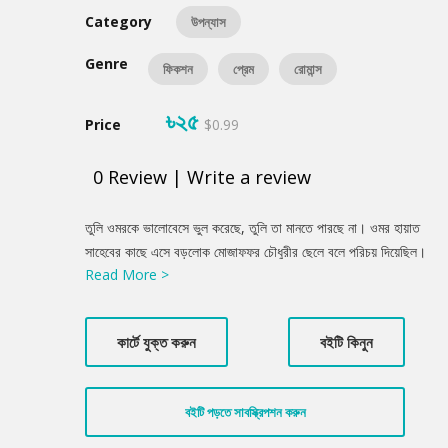
Category
উপন্যাস
Genre
ফিকশন
প্রেম
রোমান্স
৳২৫
Price
$0.99
0
Review
|
Write a review
Product
তুলি ওমরকে ভালোবেসে ভুল করেছে, তুলি তা মানতে পারছে না। ওমর হায়াত
Summery
সাহেবের কাছে এসে বড়লোক মোজাফফর চৌধুরীর ছেলে বলে পরিচয় দিয়েছিল।
Read More >
হায়াত সাহেবের কোম্পানির ম্যানেজার রায়বাবুকে পাঠিয়েছিল ওমরের বাড়িতে তার
খোঁজখবর নেওয়ার জন্য। এ কেমন ভুল, আসলে কি ওমর মোজাফফর চৌধুরীর
ছেলে নয়?
কার্টে যুক্ত করুন
বইটি কিনুন
বইটি পড়তে সাবস্ক্রিপশন করুন