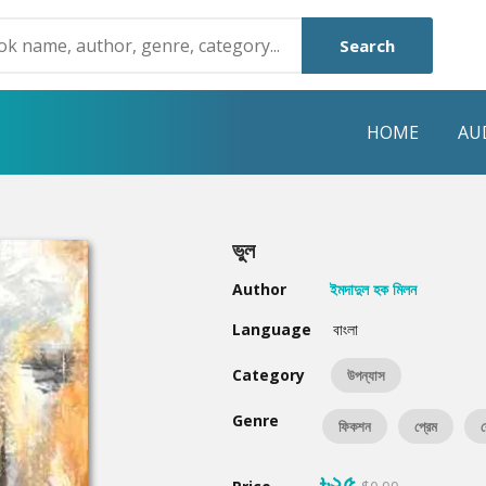
Search
HOME
AU
NRE
POPULAR AUTHORS
HIGHLIGHTS
ভুল
Humayun Ahmed
Hot & New
Author
ইমদাদুল হক মিলন
Mouri Morium
Featured Event
Language
বাংলা
Mohammad Nazim Uddin
Featured Auth
Category
উপন্যাস
Shanjana Alam
Best Seller
Genre
ফিকশন
প্রেম
র
Anisul Hoque
Editors Choice
৳২৫