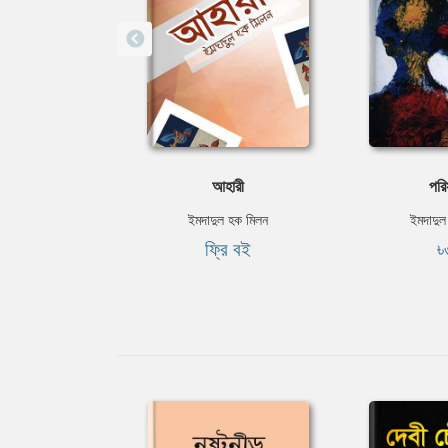
আহারী
পরি
ইমদাদুল হক মিলন
ইমদাদুল
ফ্রি বই
৳