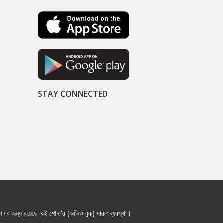
STAY CONNECTED
নার জন্য রয়েছে 'বই শোনা'র (অডিও বুক) দারুণ ব্যবস্থা।