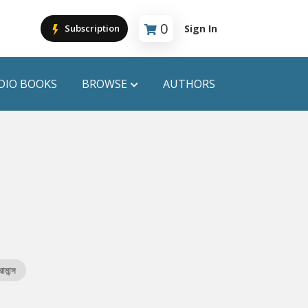
0
Sign In
Subscription
Cart is empty
DIO BOOKS
BROWSE
AUTHORS
PUBLICATIONS
ANYAPROKASH
Anyadhara
ors
Aajob Prokash
Bibliophile
োমান্স
Afsar Brothers