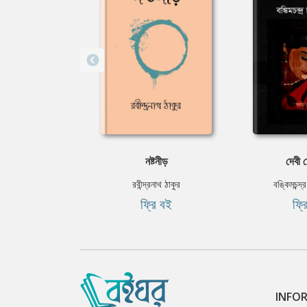
নষ্টনীড়
দেবী চ
রবীন্দ্রনাথ ঠাকুর
বঙ্কিমচন্দ্র
ফ্রি বই
ফ্র
INFO