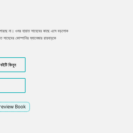
ে পারছে না। ওমর হায়াত সাহেবের কাছে এসে বড়লোক
 সাহেবের কোম্পানির ম্যানেজার রায়বাবুকে
জন্য। এ কেমন ভুল, আসলে কি ওমর মোজাফফর
বইটি কিনুন
review Book