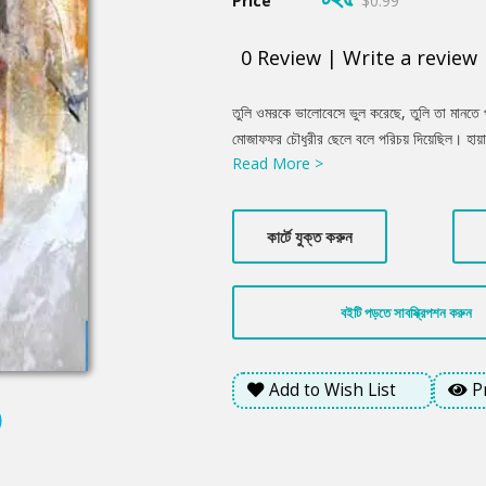
Price
$0.99
0
Review
|
Write a review
Product
তুলি ওমরকে ভালোবেসে ভুল করেছে, তুলি তা মানত
Summery
মোজাফফর চৌধুরীর ছেলে বলে পরিচয় দিয়েছিল। হায়াত
Read More >
পাঠিয়েছিল ওমরের বাড়িতে তার খোঁজখবর নেওয়ার 
চৌধুরীর ছেলে নয়?
কার্টে যুক্ত করুন
বইটি পড়তে সাবস্ক্রিপশন করুন
Add to Wish List
P