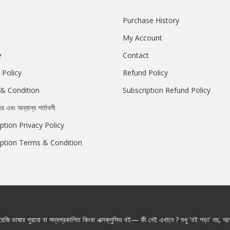
Purchase History
My Account
e
Contact
 Policy
Refund Policy
& Condition
Subscription Refund Policy
রয় এবং অন্যান্য শর্তাবলী
ption Privacy Policy
iption Terms & Condition
জি ভাষার পুরনো বা সদ্যপ্রকাশিত কিংবা এক্সক্লুসিভ বই— কী নেই এখানে ? শুধু 'বই পড়া' নয়, আপ