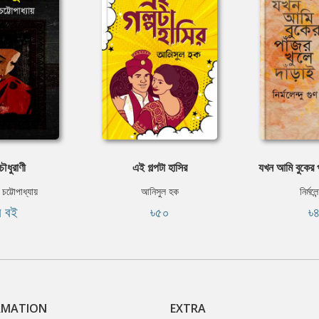
ৌধুরাণী
এই গল্পটা হাসির
যখন আমি বুকের প
 চট্টোপাধ্যায়
আনিসুল হক
নির্মলেন
ি বই
৳৫০
৳
RMATION
EXTRA