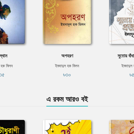
স্থান
অপহরণ
সুতোয় বাঁধ
 হক মিলন
ইমদাদুল হক মিলন
ইমদাদুল
৩৫
৳৩০
৳
এ রকম আরও বই