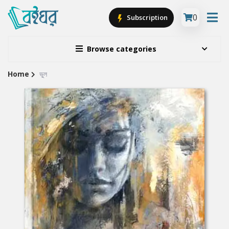
0
Subscription
Browse categories
Home
ভুল
Site
Breadcrumb