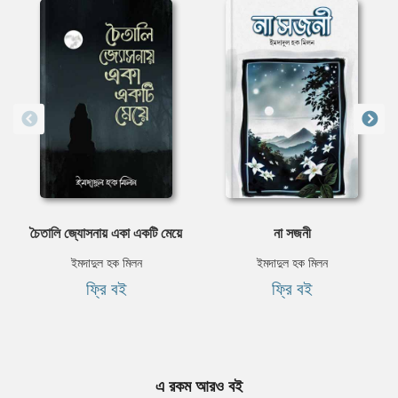
চৈতালি জ্যোসনায় একা একটি মেয়ে
না সজনী
ইমদাদুল হক মিলন
ইমদাদুল হক মিলন
ফ্রি বই
ফ্রি বই
এ রকম আরও বই