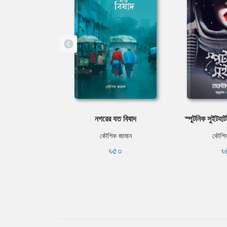
নগরের যত বিষাদ
স্পুটনিক সুইটহার্
কৌশিক জামান
কৌশিক
৳৫০
৳