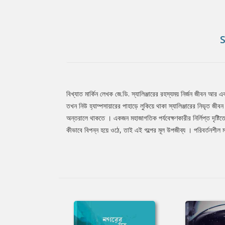
বিখ্যাত মার্কিন লেখক জে.ডি. স্যালিঞ্জারের রহস্যময় নির্জন জীবন আ
Tab
তখন নিউ হ্যাম্পসায়ারের পাহাড়ে লুকিয়ে থাকা স্যালিঞ্জারের নিভৃত জী
অন্তরালে থাকতে । একজন মহাজাগতিক পর্যবেক্ষণকারীর নির্লিপ্ত দৃষ্
কীভাবে বিপন্ন হয়ে ওঠে, তাই এই গল্পের মূল উপজীব্য । পরিবর্তনশীল
Article