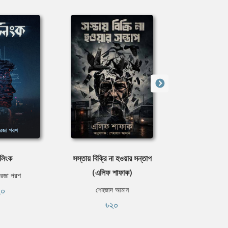
 লিংক
সস্তায় বিক্রি না হওয়ার সন্তাপ
এ প্রিন্সেস
(এলিফ শাফাক)
েজা পরশ
এডগার রাই
২০
ফ্রি
শেহজাদ আমান
৳২০