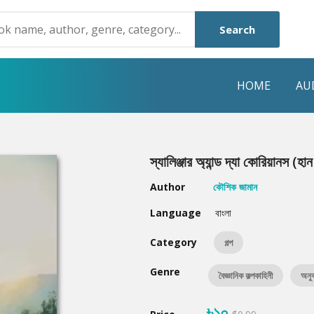
Search
HOME
AU
NRE
POPULAR AUTHORS
HIGHLIGHTS
স্যালিঞ্জার অ্যান্ড দ্যা কোরিয়ানস (হা
Humayun Ahmed
Hot & New
Author
কৌশিক জামান
Mouri Morium
Featured Event
Language
বাংলা
Mohammad Nazim Uddin
Featured Auth
Category
গল্প
Shanjana Alam
Best Seller
Genre
বৈজ্ঞানিক কল্পকাহিনী
অনুব
Anisul Hoque
Editors Choice
৳১০