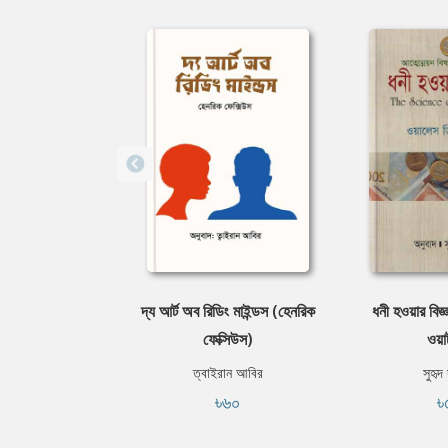
দ্য আর্ট অব রিডিং মাইন্ডস (হেনরিক
ধনী হওয়ার বিজ্
ফেক্সিউস)
ওয়াট
ত্বাইরান আবির
সুহৃদ
৳৬০
৳