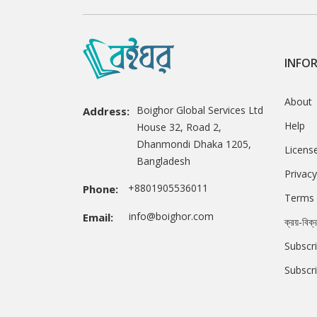
INFO
About
Boighor Global Services Ltd
Address:
Help
House 32, Road 2,
Dhanmondi Dhaka 1205,
Licens
Bangladesh
Privacy
+8801905536011
Phone:
Terms 
info@boighor.com
Email:
ক্রয়-বিক্
Subscri
Subscr