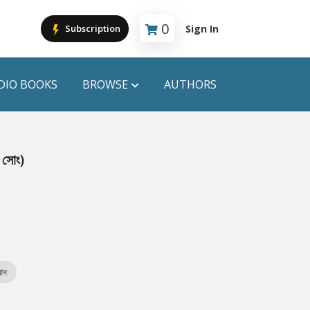
0
Sign In
Subscription
Cart is empty
DIO BOOKS
BROWSE
AUTHORS
PUBLICATIONS
ন সোং)
ANYAPROKASH
Anyadhara
ors
Aajob Prokash
Bibliophile
াদ
Afsar Brothers