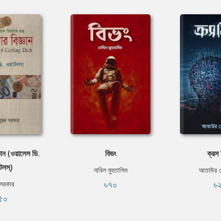
ঞান (ওয়ালেস ডি.
বিভং
ক্রস
লস্‌)
নাবিল মুহতাসিম
আতাউর র
৳৭০
৳
 সরকার
৫০