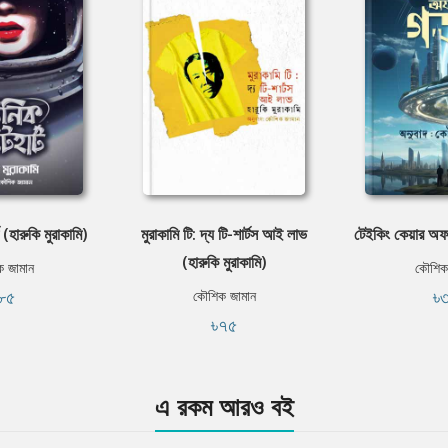
ট (হারুকি মুরাকামি)
মুরাকামি টি: দ্য টি-শার্টস আই লাভ
টেইকিং কেয়ার অফ
(হারুকি মুরাকামি)
 জামান
কৌশিক
৮৫
৳
কৌশিক জামান
৳৭৫
এ রকম আরও বই