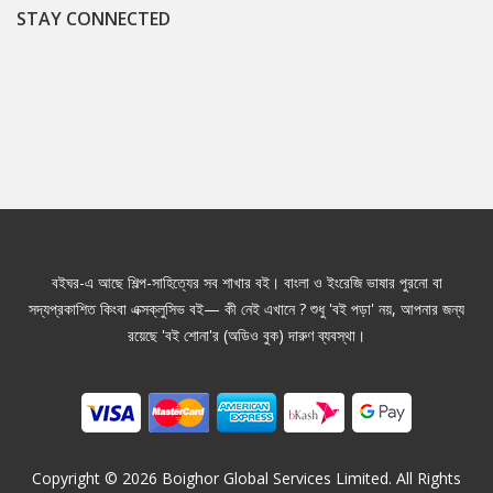
STAY CONNECTED
বইঘর-এ আছে শিল্প-সাহিত্যের সব শাখার বই। বাংলা ও ইংরেজি ভাষার পুরনো বা
সদ্যপ্রকাশিত কিংবা এক্সক্লুসিভ বই— কী নেই এখানে ? শুধু 'বই পড়া' নয়, আপনার জন্য
রয়েছে 'বই শোনা'র (অডিও বুক) দারুণ ব্যবস্থা।
Copyright ©
2026
Boighor Global Services Limited. All Rights