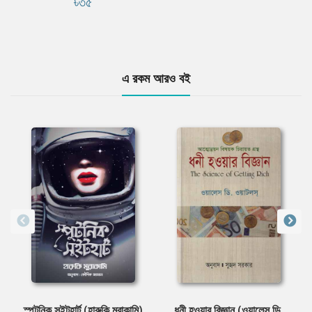
৳৩৫
এ রকম আরও বই
স্পুটনিক সুইটহার্ট (হারুকি মুরাকামি)
ধনী হওয়ার বিজ্ঞান (ওয়ালেস ডি.