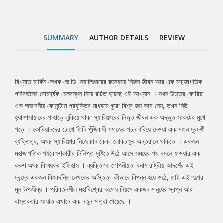
এই গল্পের মূল উপজীব্য । পরিবর্তনশীল মহাবিশ্বের অমোঘ নিয়মে একজন
মানুষের স্বপ্ন আর বাস্তবতার সংঘাত এখানে এক নতুন মাত্রা পেয়েছে ।
SUMMARY
AUTHOR DETAILS
REVIEW
বিখ্যাত মার্কিন লেখক জে.ডি. স্যালিঞ্জারের রহস্যময় নির্জন জীবন আর এক মহাজাগতিক
Tab
পরিবর্তনের রোমহর্ষক মেলবন্ধন নিয়ে রচিত হয়েছে এই আখ্যান । যখন উত্তর কোরিয়া
এক অভাবনীয় কোয়ান্টাম প্রযুক্তির মাধ্যমে পুরো বিশ্ব জয় করে নেয়, তখন নিউ
Article
হ্যাম্পসায়ারের পাহাড়ে লুকিয়ে থাকা স্যালিঞ্জারের নিভৃত জীবন এক অদ্ভুত সংকটের মুখে
পড়ে । কোরিয়ানদের চোখে তিনি পুঁজিবাদী সমাজের পচন ধরিয়ে দেওয়া এক মহান দূরদর্শী
ব্যক্তিত্ব, অথচ স্যালিঞ্জার নিজে চান কেবল লোকচক্ষুর অন্তরালে থাকতে । একজন
মহাজাগতিক পর্যবেক্ষণকারীর নির্লিপ্ত দৃষ্টিতে উঠে আসে সময়ের পথ বদলে যাওয়ার এক
করুণ অথচ বিস্ময়কর ইতিহাস । ব্যক্তিগত গোপনীয়তা বনাম রাষ্ট্রীয় আদর্শের এই
দ্বন্দ্বে একজন কিংবদন্তি লেখকের অস্তিত্ব কীভাবে বিপন্ন হয়ে ওঠে, তাই এই গল্পের
মূল উপজীব্য । পরিবর্তনশীল মহাবিশ্বের অমোঘ নিয়মে একজন মানুষের স্বপ্ন আর
বাস্তবতার সংঘাত এখানে এক নতুন মাত্রা পেয়েছে ।