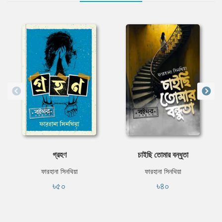
গ্রহণ
চাইছি তোমার বন্ধুতা
ফারহানা সিনথিয়া
ফারহানা সিনথিয়া
৳৫০
৳৪০