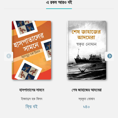
এ রকম আরও বই
হাসপাতালের সামনে
শেষ জাহাজের আদমেরা
ইমদাদুল হক মিলন
স্বকৃত নোমান
ফ্রি বই
৳৪০