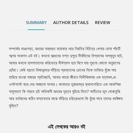
SUMMARY
AUTHOR DETAILS
REVIEW
সম্পর্কের ভাঙাগড়া, হৃদয়ের অব্যক্ত হাহাকার আর নিয়তির বিচিত্র খেলায় বোনা পাঁচটি
Tab
গল্পের সংকলন এই বই। কখনো ফাল্গুনের তপ্ত দুপুরে দীর্ঘদিনের বিশ্বাসের অপমৃত্যু ঘটে,
আবার কখনো হাসপাতালের করিডোরে দীর্ঘশ্বাস হয়ে মিশে যায় পুরনো কোনো অনুরাগের
Article
ছোঁয়া। কেউ হয়তো বিমানবন্দরে দাঁড়িয়ে প্রাক্তনের চোখের দিকে তাকিয়ে খুঁজে পায়
হারিয়ে যাওয়া সময়ের প্রতিচ্ছবি, আবার কারো জীবনে বিভীষিকাময় এক হত্যাকাণ্ড
ওলটপালট করে দেয় সাজানো সংসার। কানাডার তুষারশুভ্র ক্যালগেরিতে এক আকস্মিক
অসুস্থতা কি পারবে দুই অভিমানী হৃদয়ের দূরত্ব ঘুচিয়ে দিতে? অতীতের ভুল বোঝাবুঝি
আর বর্তমানের কঠিন বাস্তবতার মাঝে দাঁড়িয়ে চরিত্রগুলো কি খুঁজে পাবে তাদের কাঙ্ক্ষিত
মুক্তি?
এই লেখকের আরও বই