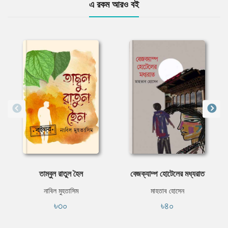
এ রকম আরও বই
তাম্বুল রাতুল হৈল
বেজক্যাম্প হোটেলের মধ্যরাত
নাবিল মুহতাসিম
মাহতাব হোসেন
৳৩০
৳৪০