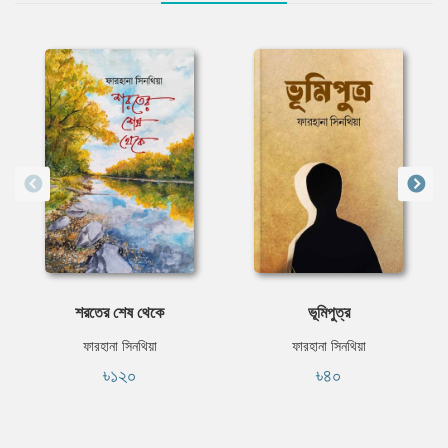
শরতের শেষ থেকে
ভূমিপুত্র
ফারহানা সিনথিয়া
ফারহানা সিনথিয়া
৳১২০
৳৪০