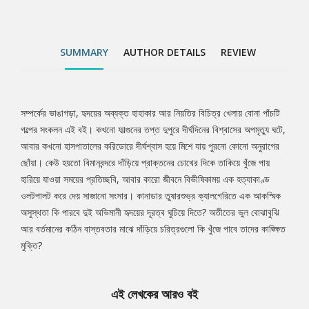
SUMMARY
AUTHOR DETAILS
REVIEW
সম্পর্কের ভাঙাগড়া, হৃদয়ের অব্যক্ত হাহাকার আর নিয়তির বিচিত্র খেলায় বোনা পাঁচটি
Tab
গল্পের সংকলন এই বই। কখনো ফাল্গুনের তপ্ত দুপুরে দীর্ঘদিনের বিশ্বাসের অপমৃত্যু ঘটে,
আবার কখনো হাসপাতালের করিডোরে দীর্ঘশ্বাস হয়ে মিশে যায় পুরনো কোনো অনুরাগের
Article
ছোঁয়া। কেউ হয়তো বিমানবন্দরে দাঁড়িয়ে প্রাক্তনের চোখের দিকে তাকিয়ে খুঁজে পায়
হারিয়ে যাওয়া সময়ের প্রতিচ্ছবি, আবার কারো জীবনে বিভীষিকাময় এক হত্যাকাণ্ড
ওলটপালট করে দেয় সাজানো সংসার। কানাডার তুষারশুভ্র ক্যালগেরিতে এক আকস্মিক
অসুস্থতা কি পারবে দুই অভিমানী হৃদয়ের দূরত্ব ঘুচিয়ে দিতে? অতীতের ভুল বোঝাবুঝি
আর বর্তমানের কঠিন বাস্তবতার মাঝে দাঁড়িয়ে চরিত্রগুলো কি খুঁজে পাবে তাদের কাঙ্ক্ষিত
মুক্তি?
এই লেখকের আরও বই