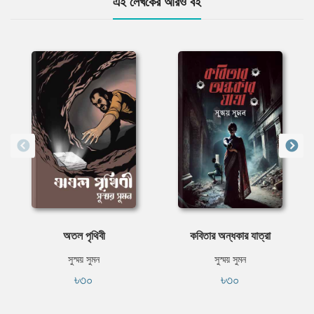
এই লেখকের আরও বই
অতল পৃথিবী
কবিতার অন্ধকার যাত্রা
সুস্ময় সুমন
সুস্ময় সুমন
৳৩০
৳৩০