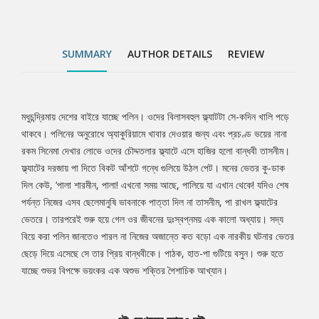
যাচ্ছে শুভর বিপক্ষে ভয়ংকর এক অশুভ শক্তির পৈশাচিক আখ্যান।
SUMMARY
AUTHOR DETAILS
REVIEW
মধুচন্দ্রিমায় দেশের বাইরে যাচ্ছে পলিন। ওদের বিলাসবহুল ফ্ল্যাটটা সে-কদিন খালি পড়ে
Tab
থাকবে। পলিনের অনুরোধে অ্যাকুরিয়ামে খাবার দেওয়ার জন্য এবং প্রচণ্ড ভয়ের নানা
রকম সিনেমা দেখার লোভে ওদের চৌদ্দতলার ফ্ল্যাটে এসে হাজির হলো বান্ধবী তাসনীম।
Article
ফ্ল্যাটের দরজায় পা দিতে বিকট আঁশটে গন্ধে গুলিয়ে উঠল পেট। মনের ভেতর কু-ডাক
দিল কেউ, ‘পালা শারমীন, পালা! এখনো সময় আছে, পালিয়ে যা এখান থেকে! যদিও শেষ
পর্যন্ত নিজের এসব ছেলেমানুষি ভাবনাকে পাত্তা দিল না তাসনীম, পা রাখল ফ্ল্যাটের
ভেতরে। তারপরেই শুরু হয়ে গেল ওর জীবনের দুঃস্বপ্নময় এক কালো অধ্যায়। সদ্য
বিয়ে করা পলিন জানতেও পারল না নিজের অজান্তে কত বড়ো এক নারকীয় ঘটনার ভেতর
ছেড়ে দিয়ে এসেছে সে তার প্রিয় বান্ধবীকে। পাঠক, হাত-পা গুটিয়ে বসুন। শুরু হতে
যাচ্ছে শুভর বিপক্ষে ভয়ংকর এক অশুভ শক্তির পৈশাচিক আখ্যান।