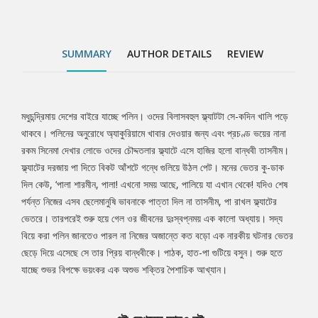
যাচ্ছে শুভর বিপক্ষে ভয়ংকর এক অশুভ শক্তির পৈশাচিক আখ্যান।
SUMMARY
AUTHOR DETAILS
REVIEW
মধুচন্দ্রিমায় দেশের বাইরে যাচ্ছে পলিন। ওদের বিলাসবহুল ফ্ল্যাটটা সে-কদিন খালি পড়ে
Tab
থাকবে। পলিনের অনুরোধে অ্যাকুরিয়ামে খাবার দেওয়ার জন্য এবং প্রচণ্ড ভয়ের নানা
রকম সিনেমা দেখার লোভে ওদের চৌদ্দতলার ফ্ল্যাটে এসে হাজির হলো বান্ধবী তাসনীম।
Article
ফ্ল্যাটের দরজায় পা দিতে বিকট আঁশটে গন্ধে গুলিয়ে উঠল পেট। মনের ভেতর কু-ডাক
দিল কেউ, ‘পালা শারমীন, পালা! এখনো সময় আছে, পালিয়ে যা এখান থেকে! যদিও শেষ
পর্যন্ত নিজের এসব ছেলেমানুষি ভাবনাকে পাত্তা দিল না তাসনীম, পা রাখল ফ্ল্যাটের
ভেতরে। তারপরেই শুরু হয়ে গেল ওর জীবনের দুঃস্বপ্নময় এক কালো অধ্যায়। সদ্য
বিয়ে করা পলিন জানতেও পারল না নিজের অজান্তে কত বড়ো এক নারকীয় ঘটনার ভেতর
ছেড়ে দিয়ে এসেছে সে তার প্রিয় বান্ধবীকে। পাঠক, হাত-পা গুটিয়ে বসুন। শুরু হতে
যাচ্ছে শুভর বিপক্ষে ভয়ংকর এক অশুভ শক্তির পৈশাচিক আখ্যান।