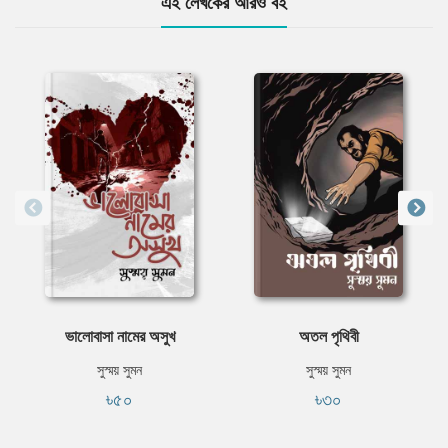
এই লেখকের আরও বই
ভালোবাসা নামের অসুখ
অতল পৃথিবী
সুস্ময় সুমন
সুস্ময় সুমন
৳৫০
৳৩০