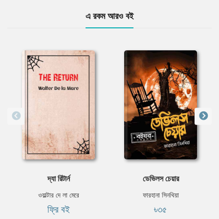
এ রকম আরও বই
দ্যা রিটার্ন
ডেভিলস চেয়ার
ওয়াল্টার দে লা মেরে
ফারহানা সিনথিয়া
ফ্রি বই
৳৩৫