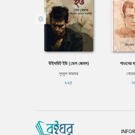
উইদাউট ইউ (ডেল জেমস)
শাওনের বয়
লুৎফুল কায়সার
শোয়েব 
৳২৫
৳
INFO