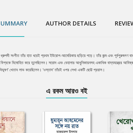
SUMMARY
AUTHOR DETAILS
REVIE
ধ্রুপদী সংগীত তাঁর হাত ধরেই প্রথম ইউরোপ-আমেরিকায় ছড়িয়ে পড়ে। তাঁর জন্ম এবং পূর্বপুরুষগণ বাং
য়ে বিশ্বকে বিমোহিত করে তুলেছিলেন। সরোদ এবং বেহালার আধুনিকায়নসহ একাধিক বাদ্যযন্ত্রের আবিষ্কা
 ‘পদ্মবিভূষণ’ খেতাব লাভ করেছিলেন। ‘ওস্তাদ’ তাঁরই ওপর লেখা একটি ছোট্ট প্রয়াস।
এ রকম আরও বই