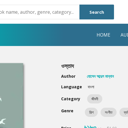
Search
HOME
AU
NRE
POPULAR AUTHORS
HIGHLIGHTS
ওস্তাদ
Humayun Ahmed
Hot & New
Author
হোসেন আব্দুল মান্নান
Mouri Morium
Featured Event
Language
বাংলা
Mohammad Nazim Uddin
Featured Auth
Category
জীবনী
Shanjana Alam
Best Seller
Genre
শিল্প
সংগীত
ব্য
Anisul Hoque
Editors Choice
৳১৮০