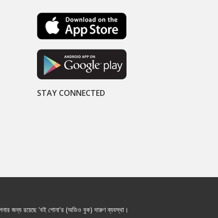
STAY CONNECTED
নার জন্য রয়েছে 'বই শোনা'র (অডিও বুক) দারুণ ব্যবস্থা।