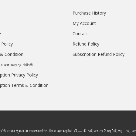
Purchase History
My Account
e
Contact
 Policy
Refund Policy
& Condition
Subscription Refund Policy
রয় এবং অন্যান্য শর্তাবলী
ption Privacy Policy
iption Terms & Condition
জি ভাষার পুরনো বা সদ্যপ্রকাশিত কিংবা এক্সক্লুসিভ বই— কী নেই এখানে ? শুধু 'বই পড়া' নয়, আপ