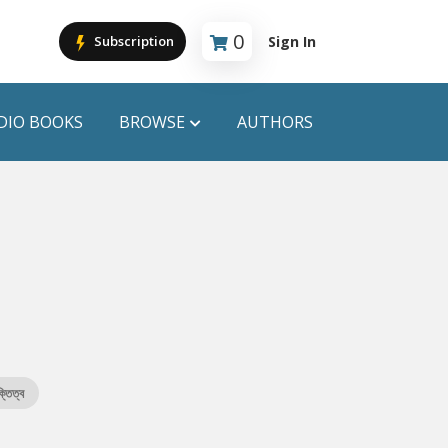
0
Sign In
Subscription
Cart is empty
DIO BOOKS
BROWSE
AUTHORS
PUBLICATIONS
ANYAPROKASH
Anyadhara
ors
Aajob Prokash
Bibliophile
ক্তিত্ব
Afsar Brothers