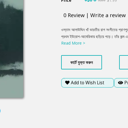
Price
৳৩০০
$1.99
0
Review
|
Write a review
Product
ওস্তাদ আলাউদ্দিন খাঁ ভারতীয় রাগ সংগীতের প্রাণপ
Summery
প্রথম ইউরোপ-আমেরিকায় ছড়িয়ে পড়ে। তাঁর জন্ম এবং প
Read More >
নবীনগর উপজেলার শিবপুর গ্রামের অধিবাসী। দীর্ঘ জী
বিশ্বকে বিমোহিত করে তুলেছিলেন। সরোদ এবং বেহাল
এবং অসংখ্য রাগ-রাগিণীর স্রষ্টাও তিনি। তিনি তাঁর জ
কার্টে যুক্ত করুন
রাষ্ট্রীয় সম্মান ‘পদ্মভূষণ’ এবং ‘পদ্মবিভূষণ’ খেতাব
প্রয়াস।
Add to Wish List
P