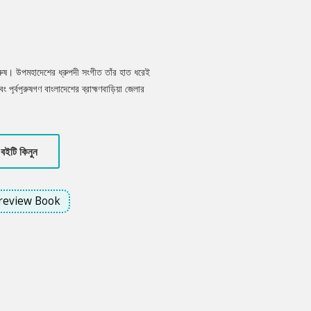
ুরুষ। উপমহাদেশের ধ্রুপদী সংগীত তাঁর হাত ধরেই
ূর্বপুরুষগণ বাংলাদেশের ব্রাহ্মণবাড়িয়া জেলার
বনকালে তিনি ভারতের সকল প্রকার বাদ্যযন্ত্র বাজিয়ে
ার আধুনিকায়নসহ একাধিক বাদ্যযন্ত্রের আবিষ্কারক
ীবদ্দশায় ভারত সরকার কর্তৃক সে দেশের সর্বোচ্চ
বইটি কিনুন
 লাভ করেছিলেন। ‘ওস্তাদ’ তাঁরই ওপর লেখা একটি ছোট্ট
review Book