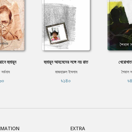
ানে হুমায়ূন
হুমায়ূন আহমেদের সঙ্গে নয় রাত
খেরোখাত
সর্বনাম
মাজহারুল ইসলাম
শৈবাল 
৬০
৳১৪০
৳
RMATION
EXTRA