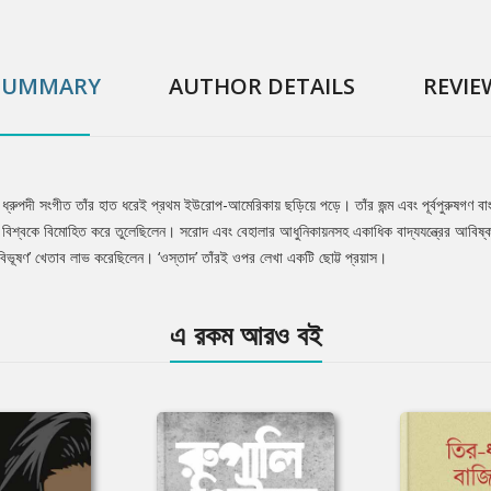
SUMMARY
AUTHOR DETAILS
REVIE
ধ্রুপদী সংগীত তাঁর হাত ধরেই প্রথম ইউরোপ-আমেরিকায় ছড়িয়ে পড়ে। তাঁর জন্ম এবং পূর্বপুরুষগণ বাং
য়ে বিশ্বকে বিমোহিত করে তুলেছিলেন। সরোদ এবং বেহালার আধুনিকায়নসহ একাধিক বাদ্যযন্ত্রের আবিষ্কা
 ‘পদ্মবিভূষণ’ খেতাব লাভ করেছিলেন। ‘ওস্তাদ’ তাঁরই ওপর লেখা একটি ছোট্ট প্রয়াস।
এ রকম আরও বই