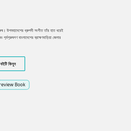
ুরুষ। উপমহাদেশের ধ্রুপদী সংগীত তাঁর হাত ধরেই
ূর্বপুরুষগণ বাংলাদেশের ব্রাহ্মণবাড়িয়া জেলার
বনকালে তিনি ভারতের সকল প্রকার বাদ্যযন্ত্র বাজিয়ে
ার আধুনিকায়নসহ একাধিক বাদ্যযন্ত্রের আবিষ্কারক
ীবদ্দশায় ভারত সরকার কর্তৃক সে দেশের সর্বোচ্চ
বইটি কিনুন
 লাভ করেছিলেন। ‘ওস্তাদ’ তাঁরই ওপর লেখা একটি ছোট্ট
review Book