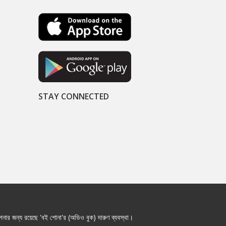
STAY CONNECTED
নার জন্য রয়েছে 'বই শোনা'র (অডিও বুক) দারুণ ব্যবস্থা।