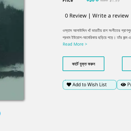
Price
৳৩০০
$1.99
0
Review
|
Write a review
Product
ওস্তাদ আলাউদ্দিন খাঁ ভারতীয় রাগ সংগীতের প্রাণপ
Summery
প্রথম ইউরোপ-আমেরিকায় ছড়িয়ে পড়ে। তাঁর জন্ম এবং প
Read More >
নবীনগর উপজেলার শিবপুর গ্রামের অধিবাসী। দীর্ঘ জী
বিশ্বকে বিমোহিত করে তুলেছিলেন। সরোদ এবং বেহাল
এবং অসংখ্য রাগ-রাগিণীর স্রষ্টাও তিনি। তিনি তাঁর জ
কার্টে যুক্ত করুন
রাষ্ট্রীয় সম্মান ‘পদ্মভূষণ’ এবং ‘পদ্মবিভূষণ’ খেতাব
প্রয়াস।
Add to Wish List
P