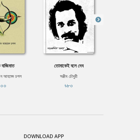
ে বাজিমাত
তোমাকেই বলে দেব
টেলস অফ দি
্দীন আহমেদ চপল
সঞ্জীব চৌধুরী
এফ. স্কট ফি
৫০০
৳৮০
ফ্রি
DOWNLOAD APP