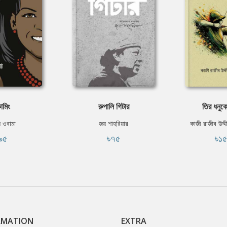
ামিং
রুপালি গিটার
তির ধনুক
 ওবামা
জয় শাহরিয়ার
কাজী রাজীব উদ
৯৫
৳৭৫
৳১
RMATION
EXTRA