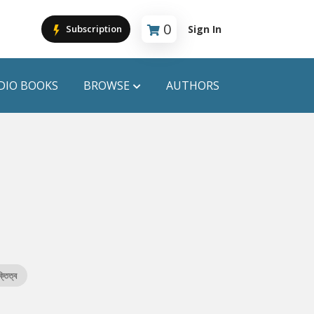
0
Sign In
Subscription
Cart is empty
DIO BOOKS
BROWSE
AUTHORS
PUBLICATIONS
ANYAPROKASH
Anyadhara
ors
Aajob Prokash
Bibliophile
ক্তিত্ব
Afsar Brothers