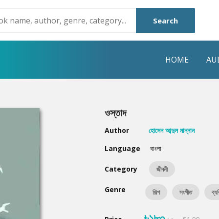
Search
HOME
AU
NRE
POPULAR AUTHORS
HIGHLIGHTS
ওস্তাদ
Humayun Ahmed
Hot & New
Author
হোসেন আব্দুল মান্নান
Mouri Morium
Featured Event
Language
বাংলা
Mohammad Nazim Uddin
Featured Auth
Category
জীবনী
Shanjana Alam
Best Seller
Genre
শিল্প
সংগীত
ব্য
Anisul Hoque
Editors Choice
৳১৮০