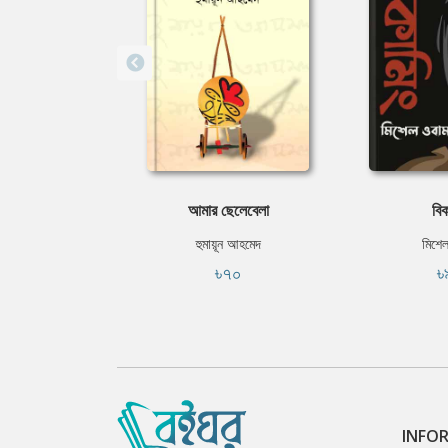
আমার ছেলেবেলা
বিক
হুমায়ূন আহমেদ
মিশেল
৳৭০
৳
INFO