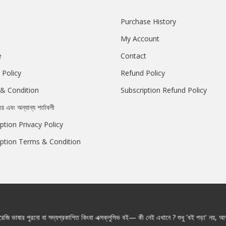
Purchase History
My Account
e
Contact
 Policy
Refund Policy
& Condition
Subscription Refund Policy
রয় এবং অন্যান্য শর্তাবলী
ption Privacy Policy
iption Terms & Condition
জি ভাষার পুরনো বা সদ্যপ্রকাশিত কিংবা এক্সক্লুসিভ বই— কী নেই এখানে ? শুধু 'বই পড়া' নয়, আপ