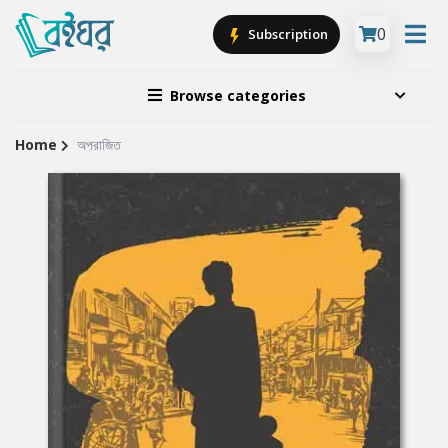
0
Subscription
Browse categories
Home
অপরাজিত
Site
Breadcrumb