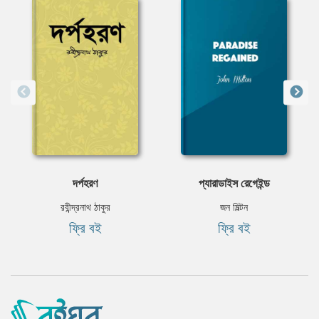
দর্পহরণ
প্যারাডাইস রেগেইন্ড
রবীন্দ্রনাথ ঠাকুর
জন মিল্টন
ফ্রি বই
ফ্রি বই