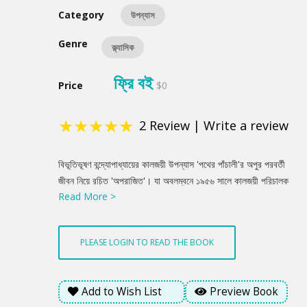
Category
উপন্যাস
Genre
ক্ল্যাসিক
ফ্রি বই
Price
$0
★
★
★
★
★
2
Review
|
Write a review
Product
বিভূতিভূষণ বন্দ্যোপাধ্যায়ের কালজয়ী উপন্যাস 'পথের পাঁচালী'র অপুর পরবর্তী
Summery
জীবন নিয়ে রচিত 'অপরাজিত'। যা অবলম্বনে ১৯৫৬ সালে কালজয়ী পরিচালক
Read More >
সত্যজিৎ রায় একই নামে নির্মাণ করেন একটি কালজয়ী চলচ্চিত্র। চিরাচরিত
গ্রাম বাংলার পরিবেশে শৈশব কাটানো অপুর নানা ঘাত-প্রতিঘাত, উত্থান-পতন
ভরা জীবনের উপাখ্যান 'অপরাজিত' উপন্যাসকে বাংলা সাহিত্যের অনন্য সম্পদে
PLEASE LOGIN TO READ THE BOOK
পরিণত করেছে।
Add to Wish List
Preview Book