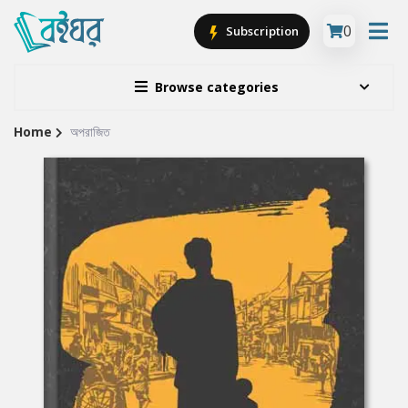
0
Subscription
Browse categories
Home
অপরাজিত
Site
Breadcrumb