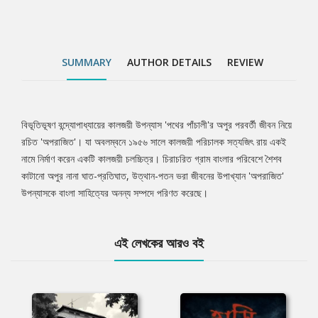
SUMMARY
AUTHOR DETAILS
REVIEW
বিভূতিভূষণ বন্দ্যোপাধ্যায়ের কালজয়ী উপন্যাস 'পথের পাঁচালী'র অপুর পরবর্তী জীবন নিয়ে
Tab
রচিত 'অপরাজিত'। যা অবলম্বনে ১৯৫৬ সালে কালজয়ী পরিচালক সত্যজিৎ রায় একই
নামে নির্মাণ করেন একটি কালজয়ী চলচ্চিত্র। চিরাচরিত গ্রাম বাংলার পরিবেশে শৈশব
Article
কাটানো অপুর নানা ঘাত-প্রতিঘাত, উত্থান-পতন ভরা জীবনের উপাখ্যান 'অপরাজিত'
উপন্যাসকে বাংলা সাহিত্যের অনন্য সম্পদে পরিণত করেছে।
এই লেখকের আরও বই