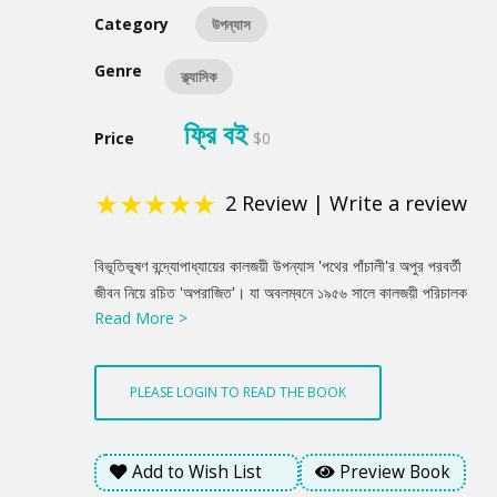
Category
উপন্যাস
Genre
ক্ল্যাসিক
ফ্রি বই
Price
$0
★
★
★
★
★
2
Review
|
Write a review
Product
বিভূতিভূষণ বন্দ্যোপাধ্যায়ের কালজয়ী উপন্যাস 'পথের পাঁচালী'র অপুর পরবর্তী
Summery
জীবন নিয়ে রচিত 'অপরাজিত'। যা অবলম্বনে ১৯৫৬ সালে কালজয়ী পরিচালক
Read More >
সত্যজিৎ রায় একই নামে নির্মাণ করেন একটি কালজয়ী চলচ্চিত্র। চিরাচরিত
গ্রাম বাংলার পরিবেশে শৈশব কাটানো অপুর নানা ঘাত-প্রতিঘাত, উত্থান-পতন
ভরা জীবনের উপাখ্যান 'অপরাজিত' উপন্যাসকে বাংলা সাহিত্যের অনন্য সম্পদে
PLEASE LOGIN TO READ THE BOOK
পরিণত করেছে।
Add to Wish List
Preview Book