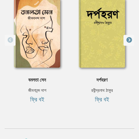
বনলতা সেন
দর্পহরণ
জীবনানন্দ দাশ
রবীন্দ্রনাথ ঠাকুর
ফ্রি বই
ফ্রি বই