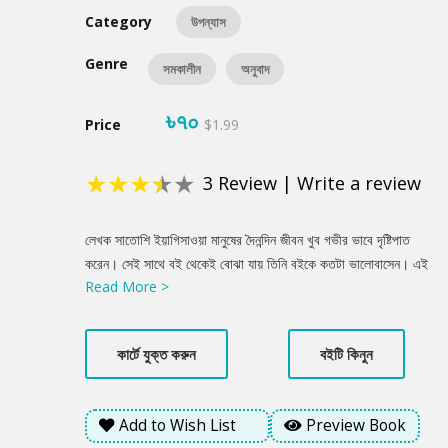
Category
উপন্যাস
Genre
সমকালীন
অনুবাদ
৳৭০
Price
$1.99
★
★
★
★
★
3
Review
|
Write a review
Product
লেখক সাতোশি ইয়াগিসাওয়া মানুষের দৈনন্দিন জীবন খুব গভীর ভাবে দৃষ্টিপাত
Summery
করেন। সেই সাথে বই থেকেই বোঝা যায় তিনি বইকে কতটা ভালোবাসেন। এই
Read More >
বইতে মরিসাকি বইঘরে আরও কিছুদিন সময় কাটাতে যাচ্ছেন পাঠকরা, সেই সাথে
আরো একবার ফিরে যাবেন টোকিওর জিমবোচোতে। সেকেন্ডহ্যান্ড বইপ্রেমীদের
জন্যে জায়গাটা রীতিমতো স্বর্গ। ইতিহাস, সাহিত্য, সিনেমা বা বিড়াল- আপনার
কার্টে যুক্ত করুন
বইটি কিনুন
যে বিষয়েই বই দরকার হোক না কেন, তার খোঁজ পাবেন এখানে। বিবাহ-বার্ষিকীর
উপহার হিসেবে মামা-মামিকে একান্তে কিছুদিন ছুটি কাটানোর সুযোগ করে দেয়
তাকাকো। আর সে চলে যায় মরিসাকি বইঘরের উপরতলায়। প্রথমে রাজি না
Add to Wish List
Preview Book
হলেও ঠিকই তাকাকোর হাতে কয়েক দিনের জন্যে বইঘর সামলানোর দায়িত্ব