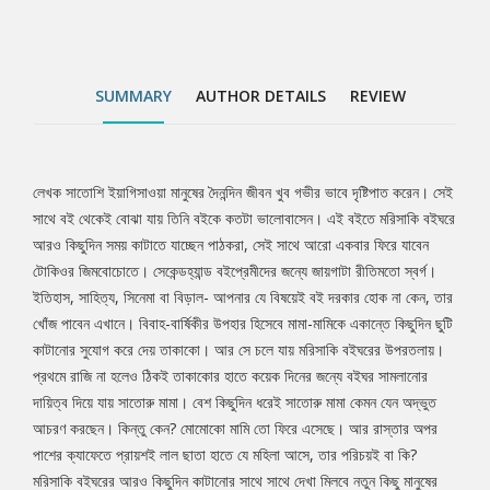
দিয়ে যায় সাতোরু মামা। বেশ কিছুদিন ধরেই সাতোরু মামা কেমন যেন অদ্ভুত
আচরণ করছেন। কিন্তু কেন? মোমোকো মামি তো ফিরে এসেছে। আর রাস্তার
অপর পাশের ক্যাফেতে প্রায়শই লাল ছাতা হাতে যে মহিলা আসে, তার পরিচয়ই
বা কি? মরিসাকি বইঘরের আরও কিছুদিন কাটানোর সাথে সাথে দেখা মিলবে নতুন
SUMMARY
AUTHOR DETAILS
REVIEW
কিছু মানুষের সাথেও। তবে আর দেরি কেন....
লেখক সাতোশি ইয়াগিসাওয়া মানুষের দৈনন্দিন জীবন খুব গভীর ভাবে দৃষ্টিপাত করেন। সেই
Tab
সাথে বই থেকেই বোঝা যায় তিনি বইকে কতটা ভালোবাসেন। এই বইতে মরিসাকি বইঘরে
আরও কিছুদিন সময় কাটাতে যাচ্ছেন পাঠকরা, সেই সাথে আরো একবার ফিরে যাবেন
Article
টোকিওর জিমবোচোতে। সেকেন্ডহ্যান্ড বইপ্রেমীদের জন্যে জায়গাটা রীতিমতো স্বর্গ।
ইতিহাস, সাহিত্য, সিনেমা বা বিড়াল- আপনার যে বিষয়েই বই দরকার হোক না কেন, তার
খোঁজ পাবেন এখানে। বিবাহ-বার্ষিকীর উপহার হিসেবে মামা-মামিকে একান্তে কিছুদিন ছুটি
কাটানোর সুযোগ করে দেয় তাকাকো। আর সে চলে যায় মরিসাকি বইঘরের উপরতলায়।
প্রথমে রাজি না হলেও ঠিকই তাকাকোর হাতে কয়েক দিনের জন্যে বইঘর সামলানোর
দায়িত্ব দিয়ে যায় সাতোরু মামা। বেশ কিছুদিন ধরেই সাতোরু মামা কেমন যেন অদ্ভুত
আচরণ করছেন। কিন্তু কেন? মোমোকো মামি তো ফিরে এসেছে। আর রাস্তার অপর
পাশের ক্যাফেতে প্রায়শই লাল ছাতা হাতে যে মহিলা আসে, তার পরিচয়ই বা কি?
মরিসাকি বইঘরের আরও কিছুদিন কাটানোর সাথে সাথে দেখা মিলবে নতুন কিছু মানুষের