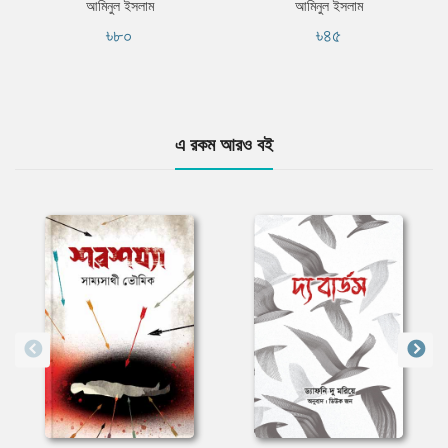
আমিনুল ইসলাম
আমিনুল ইসলাম
৳৮০
৳৪৫
এ রকম আরও বই