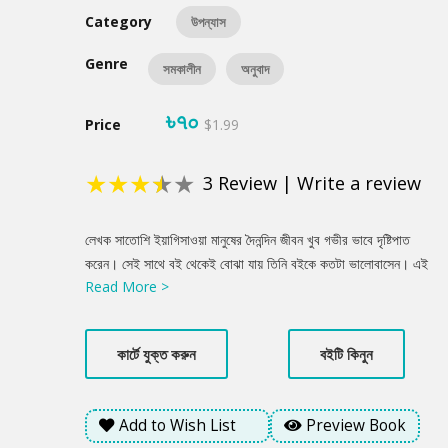
Category
উপন্যাস
Genre
সমকালীন
অনুবাদ
৳৭০
Price
$1.99
★
★
★
★
★
3
Review
|
Write a review
Product
লেখক সাতোশি ইয়াগিসাওয়া মানুষের দৈনন্দিন জীবন খুব গভীর ভাবে দৃষ্টিপাত
Summery
করেন। সেই সাথে বই থেকেই বোঝা যায় তিনি বইকে কতটা ভালোবাসেন। এই
Read More >
বইতে মরিসাকি বইঘরে আরও কিছুদিন সময় কাটাতে যাচ্ছেন পাঠকরা, সেই সাথে
আরো একবার ফিরে যাবেন টোকিওর জিমবোচোতে। সেকেন্ডহ্যান্ড বইপ্রেমীদের
জন্যে জায়গাটা রীতিমতো স্বর্গ। ইতিহাস, সাহিত্য, সিনেমা বা বিড়াল- আপনার
কার্টে যুক্ত করুন
বইটি কিনুন
যে বিষয়েই বই দরকার হোক না কেন, তার খোঁজ পাবেন এখানে। বিবাহ-বার্ষিকীর
উপহার হিসেবে মামা-মামিকে একান্তে কিছুদিন ছুটি কাটানোর সুযোগ করে দেয়
তাকাকো। আর সে চলে যায় মরিসাকি বইঘরের উপরতলায়। প্রথমে রাজি না
Add to Wish List
Preview Book
হলেও ঠিকই তাকাকোর হাতে কয়েক দিনের জন্যে বইঘর সামলানোর দায়িত্ব