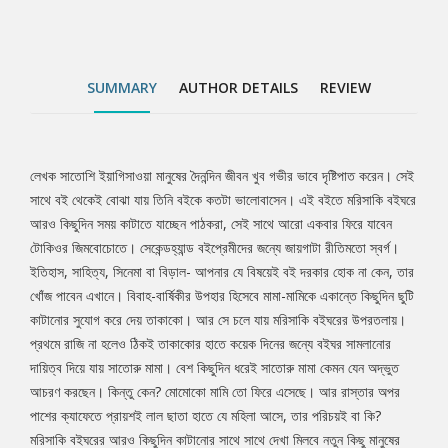
দিয়ে যায় সাতোরু মামা। বেশ কিছুদিন ধরেই সাতোরু মামা কেমন যেন অদ্ভুত
আচরণ করছেন। কিন্তু কেন? মোমোকো মামি তো ফিরে এসেছে। আর রাস্তার
অপর পাশের ক্যাফেতে প্রায়শই লাল ছাতা হাতে যে মহিলা আসে, তার পরিচয়ই
বা কি? মরিসাকি বইঘরের আরও কিছুদিন কাটানোর সাথে সাথে দেখা মিলবে নতুন
SUMMARY
AUTHOR DETAILS
REVIEW
কিছু মানুষের সাথেও। তবে আর দেরি কেন....
লেখক সাতোশি ইয়াগিসাওয়া মানুষের দৈনন্দিন জীবন খুব গভীর ভাবে দৃষ্টিপাত করেন। সেই
Tab
সাথে বই থেকেই বোঝা যায় তিনি বইকে কতটা ভালোবাসেন। এই বইতে মরিসাকি বইঘরে
আরও কিছুদিন সময় কাটাতে যাচ্ছেন পাঠকরা, সেই সাথে আরো একবার ফিরে যাবেন
Article
টোকিওর জিমবোচোতে। সেকেন্ডহ্যান্ড বইপ্রেমীদের জন্যে জায়গাটা রীতিমতো স্বর্গ।
ইতিহাস, সাহিত্য, সিনেমা বা বিড়াল- আপনার যে বিষয়েই বই দরকার হোক না কেন, তার
খোঁজ পাবেন এখানে। বিবাহ-বার্ষিকীর উপহার হিসেবে মামা-মামিকে একান্তে কিছুদিন ছুটি
কাটানোর সুযোগ করে দেয় তাকাকো। আর সে চলে যায় মরিসাকি বইঘরের উপরতলায়।
প্রথমে রাজি না হলেও ঠিকই তাকাকোর হাতে কয়েক দিনের জন্যে বইঘর সামলানোর
দায়িত্ব দিয়ে যায় সাতোরু মামা। বেশ কিছুদিন ধরেই সাতোরু মামা কেমন যেন অদ্ভুত
আচরণ করছেন। কিন্তু কেন? মোমোকো মামি তো ফিরে এসেছে। আর রাস্তার অপর
পাশের ক্যাফেতে প্রায়শই লাল ছাতা হাতে যে মহিলা আসে, তার পরিচয়ই বা কি?
মরিসাকি বইঘরের আরও কিছুদিন কাটানোর সাথে সাথে দেখা মিলবে নতুন কিছু মানুষের