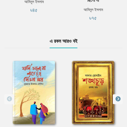
আমিনুল ইসলাম
৳৪৫
আমিনুল ইসলাম
৳৭৫
এ রকম আরও বই