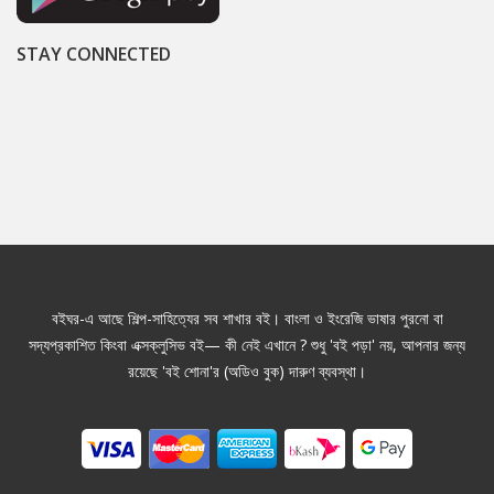
STAY CONNECTED
বইঘর-এ আছে শিল্প-সাহিত্যের সব শাখার বই। বাংলা ও ইংরেজি ভাষার পুরনো বা
সদ্যপ্রকাশিত কিংবা এক্সক্লুসিভ বই— কী নেই এখানে ? শুধু 'বই পড়া' নয়, আপনার জন্য
রয়েছে 'বই শোনা'র (অডিও বুক) দারুণ ব্যবস্থা।