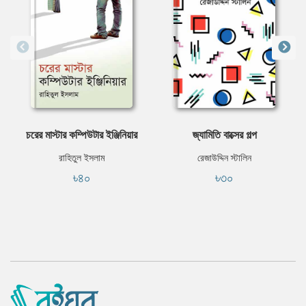
চরের মাস্টার কম্পিউটার ইঞ্জিনিয়ার
জ্যামিতি বাক্সের গল্প
রাহিতুল ইসলাম
রেজাউদ্দিন স্টালিন
৳৪০
৳৩০