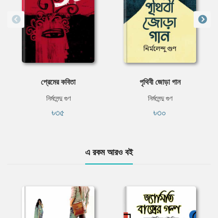
প্রেমের কবিতা
পৃথিবী জোড়া গান
নির্মলেন্দু গুণ
নির্মলেন্দু গুণ
৳৩৫
৳৩০
এ রকম আরও বই