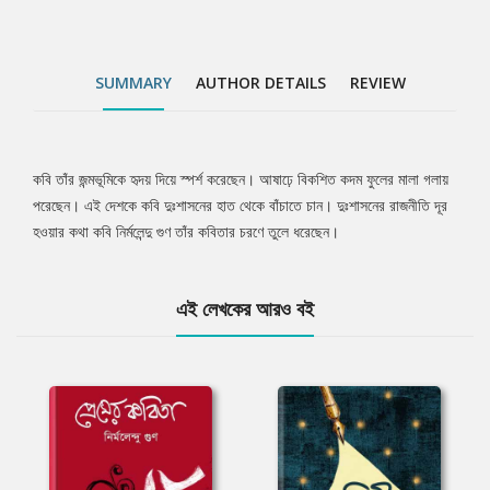
SUMMARY
AUTHOR DETAILS
REVIEW
কবি তাঁর জন্মভূমিকে হৃদয় দিয়ে স্পর্শ করেছেন। আষাঢ়ে বিকশিত কদম ফুলের মালা গলায়
Tab
পরেছেন। এই দেশকে কবি দুঃশাসনের হাত থেকে বাঁচাতে চান। দুঃশাসনের রাজনীতি দূর
হওয়ার কথা কবি নির্মলেন্দু গুণ তাঁর কবিতার চরণে তুলে ধরেছেন।
Article
এই লেখকের আরও বই