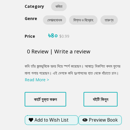
Category
কবিতা
Genre
দেশাত্মবোধক
বিপ্লব ও বিদ্রোহ
তারুণ্য
৳৪০
Price
$0.99
0
Review
|
Write a review
Product
কবি তাঁর জন্মভূমিকে হৃদয় দিয়ে স্পর্শ করেছেন। আষাঢ়ে বিকশিত কদম ফুলের
Summery
মালা গলায় পরেছেন। এই দেশকে কবি দুঃশাসনের হাত থেকে বাঁচাতে চান।
Read More >
দুঃশাসনের রাজনীতি দূর হওয়ার কথা কবি নির্মলেন্দু গুণ তাঁর কবিতার চরণে তুলে
ধরেছেন।
কার্টে যুক্ত করুন
বইটি কিনুন
Add to Wish List
Preview Book