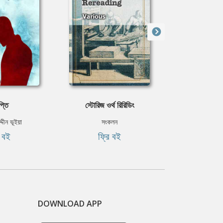
প্তি
স্টোরিজ ওর্থ রিরিডিং
নামগ
্দীন ভূইয়া
সংকলন
মলয় রায়
ি বই
ফ্রি বই
ফ্রি
DOWNLOAD APP