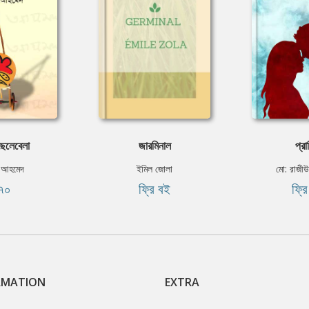
েলেবেলা
জারমিনাল
প্রা
ন আহমেদ
ইমিল জোলা
মো: রাজীউদ
৭০
ফ্রি বই
ফ্র
RMATION
EXTRA