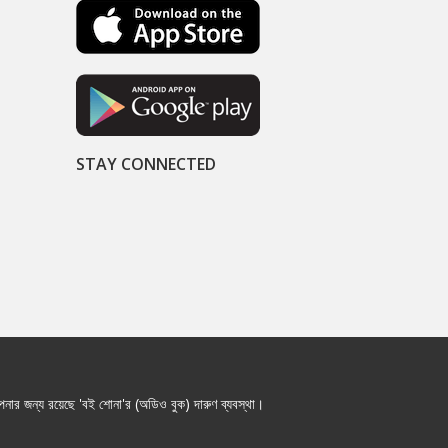
STAY CONNECTED
নার জন্য রয়েছে 'বই শোনা'র (অডিও বুক) দারুণ ব্যবস্থা।