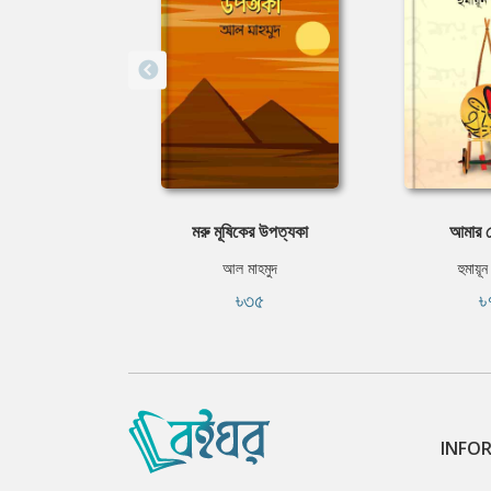
মরু মূষিকের উপত্যকা
আমার ছ
আল মাহমুদ
হুমায়ূ
৳৩৫
৳
INFO