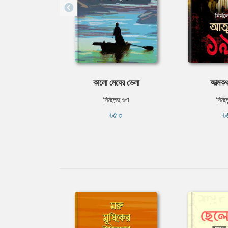
কালো মেঘের ভেলা
আত্মক
নির্মলেন্দু গুণ
নির্মল
৳৫০
৳