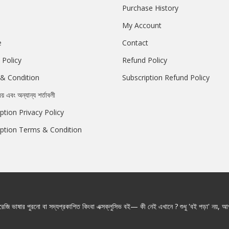
Purchase History
My Account
e
Contact
 Policy
Refund Policy
& Condition
Subscription Refund Policy
রয় এবং অন্যান্য শর্তাবলী
ption Privacy Policy
iption Terms & Condition
জি ভাষার পুরনো বা সদ্যপ্রকাশিত কিংবা এক্সক্লুসিভ বই— কী নেই এখানে ? শুধু 'বই পড়া' নয়, আপ