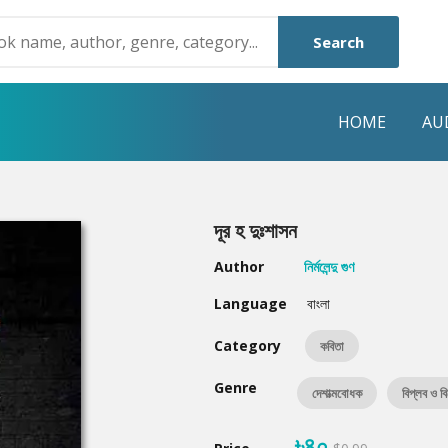
Search
HOME
AU
NRE
POPULAR AUTHORS
HIGHLIGHTS
দূর হ দুঃশাসন
Humayun Ahmed
Hot & New
Author
নির্মলেন্দু গুণ
Mouri Morium
Featured Event
Language
বাংলা
Mohammad Nazim Uddin
Featured Auth
Category
কবিতা
Shanjana Alam
Best Seller
Genre
দেশাত্মবোধক
বিপ্লব ও ব
Anisul Hoque
Editors Choice
৳৪০