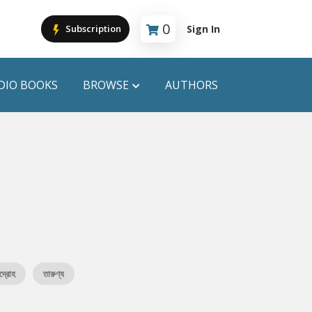
0
Sign In
Subscription
Cart is empty
DIO BOOKS
BROWSE
AUTHORS
PUBLICATIONS
ANYAPROKASH
Anyadhara
ors
Aajob Prokash
Bibliophile
িদ্রোহ
তারুণ্য
Afsar Brothers