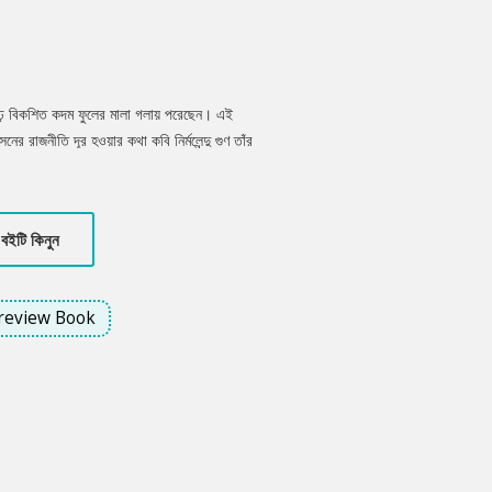
ষাঢ়ে বিকশিত কদম ফুলের মালা গলায় পরেছেন। এই
ের রাজনীতি দূর হওয়ার কথা কবি নির্মলেন্দু গুণ তাঁর
বইটি কিনুন
review Book