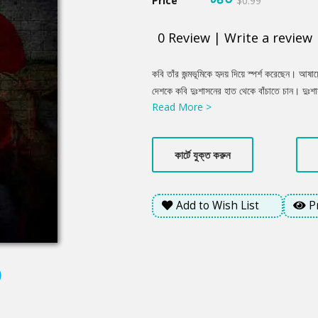
Price
$0.99
0
Review
|
Write a review
Product
কবি তাঁর জন্মভূমিকে হৃদয় দিয়ে স্পর্শ করেছেন। আ
Summery
দেশকে কবি দুঃশাসনের হাত থেকে বাঁচাতে চান। দুঃশাসন
Read More >
কবিতার চরণে তুলে ধরেছেন।
কার্টে যুক্ত করুন
Add to Wish List
P