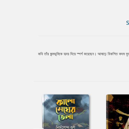
কবি তাঁর জন্মভূমিকে হৃদয় দিয়ে স্পর্শ করেছেন। আষাঢ়ে বিকশিত কদম ফ
Tab
Article