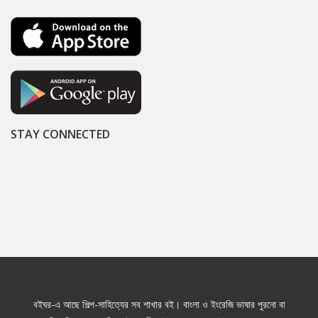
STAY CONNECTED
বইঘর-এ আছে শিল্প-সাহিত্যের সব শাখার বই। বাংলা ও ইংরেজি ভাষার পুরনো বা