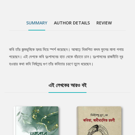
SUMMARY
AUTHOR DETAILS
REVIEW
কবি তাঁর জন্মভূমিকে হৃদয় দিয়ে স্পর্শ করেছেন। আষাঢ়ে বিকশিত কদম ফুলের মালা গলায়
Tab
পরেছেন। এই দেশকে কবি দুঃশাসনের হাত থেকে বাঁচাতে চান। দুঃশাসনের রাজনীতি দূর
হওয়ার কথা কবি নির্মলেন্দু গুণ তাঁর কবিতার চরণে তুলে ধরেছেন।
Article
এই লেখকের আরও বই