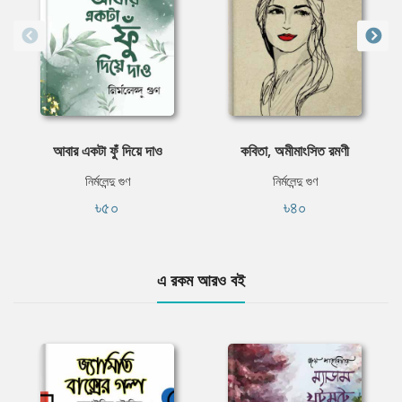
আবার একটা ফুঁ দিয়ে দাও
কবিতা, অমীমাংসিত রমণী
নির্মলেন্দু গুণ
নির্মলেন্দু গুণ
৳৫০
৳৪০
এ রকম আরও বই