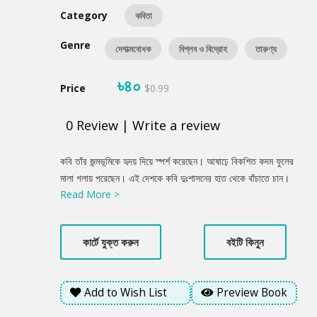
Category
কবিতা
Genre
দেশাত্মবোধক
বিপ্লব ও বিদ্রোহ
তারুণ্য
৳৪০
Price
$0.99
0
Review
|
Write a review
Product
কবি তাঁর জন্মভূমিকে হৃদয় দিয়ে স্পর্শ করেছেন। আষাঢ়ে বিকশিত কদম ফুলের
Summery
মালা গলায় পরেছেন। এই দেশকে কবি দুঃশাসনের হাত থেকে বাঁচাতে চান।
Read More >
দুঃশাসনের রাজনীতি দূর হওয়ার কথা কবি নির্মলেন্দু গুণ তাঁর কবিতার চরণে তুলে
ধরেছেন।
কার্টে যুক্ত করুন
বইটি কিনুন
Add to Wish List
Preview Book