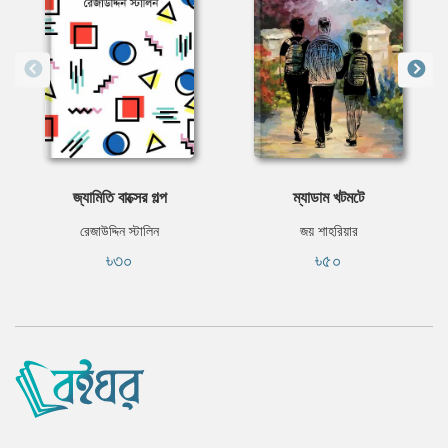
জ্যামিতি বাক্সের গল্প
ম্যাডাম খটমটে
রেজাউদ্দিন স্টালিন
জয় শাহরিয়ার
৳৩০
৳৫০