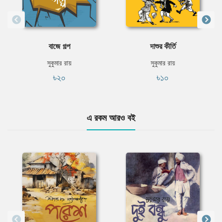
বাজে গল্প
দাশুর কীর্তি
সুকুমার রায়
সুকুমার রায়
৳২০
৳১০
এ রকম আরও বই