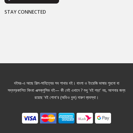
STAY CONNECTED
বইঘর-এ আছে শিল্প-সাহিত্যের সব শাখার বই। বাংলা ও ইংরেজি ভাষার পুরনো বা
সদ্যপ্রকাশিত কিংবা এক্সক্লুসিভ বই— কী নেই এখানে ? শুধু 'বই পড়া' নয়, আপনার জন্য
রয়েছে 'বই শোনা'র (অডিও বুক) দারুণ ব্যবস্থা।