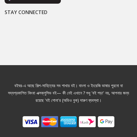
STAY CONNECTED
বইঘর-এ আছে শিল্প-সাহিত্যের সব শাখার বই। বাংলা ও ইংরেজি ভাষার পুরনো বা
সদ্যপ্রকাশিত কিংবা এক্সক্লুসিভ বই— কী নেই এখানে ? শুধু 'বই পড়া' নয়, আপনার জন্য
রয়েছে 'বই শোনা'র (অডিও বুক) দারুণ ব্যবস্থা।