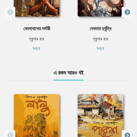
ভোলানাথের সর্দারী
দেবতার দুর্বুদ্ধি
সুকুমার রায়
সুকুমার রায়
৳২০
৳২০
এ রকম আরও বই