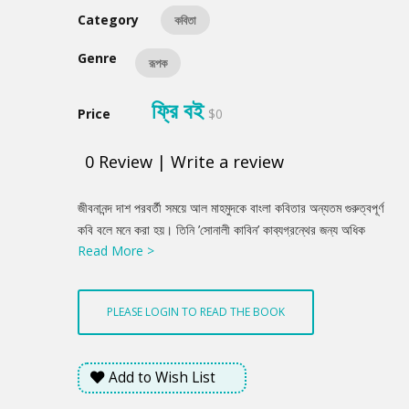
Category
কবিতা
Genre
রূপক
ফ্রি বই
Price
$0
0
Review
|
Write a review
Product
জীবনানন্দ দাশ পরবর্তী সময়ে আল মাহমুদকে বাংলা কবিতার অন্যতম গুরুত্বপূর্ণ
Summery
কবি বলে মনে করা হয়। তিনি ’সোনালী কাবিন’ কাব্যগ্রন্থের জন্য অধিক
Read More >
পরিচিত হলেও ভিন্নমাত্রার অনন্য সব কবিতার জন্য সমান সমাদৃত।
‘মিথ্যাবাদী রাখাল’ মূলত দহন দিনের গান কিংবা আমাদের শাসনযন্ত্রের
প্রতিচিত্র, এই মূহুর্তেও ভীষন প্রাসঙ্গিক এবং প্রতিবাদী।
PLEASE LOGIN TO READ THE BOOK
Add to Wish List