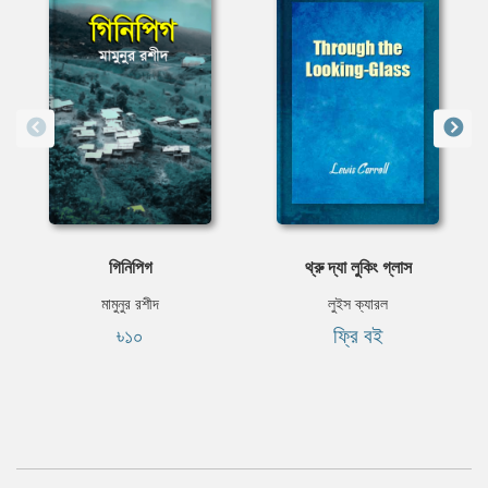
গিনিপিগ
থ্রু দ্যা লুকিং গ্লাস
মামুনুর রশীদ
লুইস ক্যারল
৳১০
ফ্রি বই