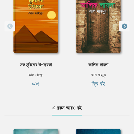
মরু মূষিকের উপত্যকা
আলিফ লায়লা
আল মাহমুদ
আল মাহমুদ
৳৩৫
ফ্রি বই
এ রকম আরও বই