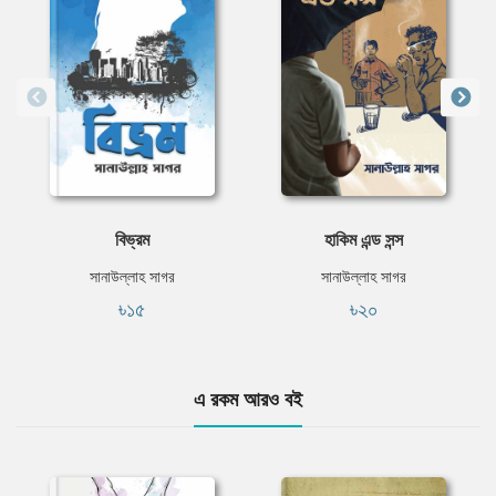
বিভ্রম
হাকিম এন্ড সন্স
সানাউল্লাহ সাগর
সানাউল্লাহ সাগর
৳১৫
৳২০
এ রকম আরও বই