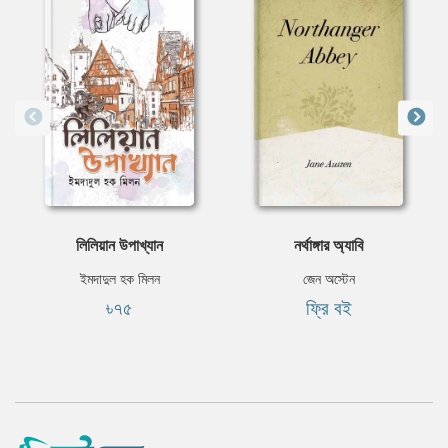
লিলিয়ান উপাখ্যান
নর্থাঙ্গার অ্যাবি
ইমদাদুল হক মিলন
জেন অস্টেন
৳৭৫
ফ্রি বই