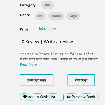
Category
কবিতা
Genre
দর্শন
সমকালীন
রোমান্স
৳৫০
Price
$0.99
0
Review
|
Write a review
Product
তাজমহল খুন করে উল্লাসের হাসি দেওয়ার চিত্র উঠে এসেছে সানাউল্লাহ
Summery
সাগরের ‘কালো হাসির জার্নাল’ গ্রন্থে। কাউকে কষ্ট দিয়ে যে সুখের হাসি হাসে
Read More >
তা কবিতায় স্থান পেয়েছে। প্রেমিকের হৃদয় খুন করে অন্যের ঘরে মা হয়ে উঠা
যায়। অথচ সত্যিকারের প্রেমিক প্রিয়াকে না ছুঁয়ে অনুভবে বাবা হয়ে যায়।
রোদমাখা চিবুক আর গোধূলির গল্প দূরে রেখে তাহলে প্রেমিকের পরবর্তী পথ চলা
কার্টে যুক্ত করুন
বইটি কিনুন
কি হবে?
Add to Wish List
Preview Book