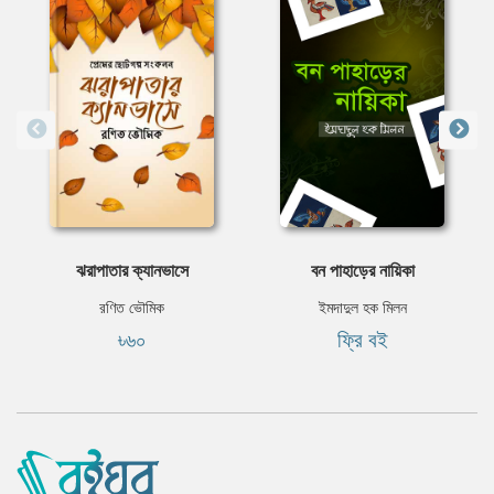
ঝরাপাতার ক্যানভাসে
বন পাহাড়ের নায়িকা
রণিত ভৌমিক
ইমদাদুল হক মিলন
৳৬০
ফ্রি বই