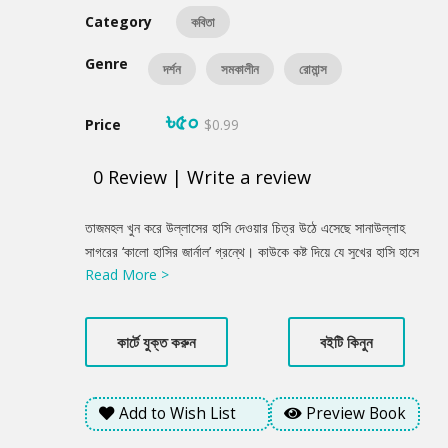
Category
কবিতা
Genre
দর্শন
সমকালীন
রোমান্স
৳৫০
Price
$0.99
0
Review
|
Write a review
Product
তাজমহল খুন করে উল্লাসের হাসি দেওয়ার চিত্র উঠে এসেছে সানাউল্লাহ
Summery
সাগরের ‘কালো হাসির জার্নাল’ গ্রন্থে। কাউকে কষ্ট দিয়ে যে সুখের হাসি হাসে
Read More >
তা কবিতায় স্থান পেয়েছে। প্রেমিকের হৃদয় খুন করে অন্যের ঘরে মা হয়ে উঠা
যায়। অথচ সত্যিকারের প্রেমিক প্রিয়াকে না ছুঁয়ে অনুভবে বাবা হয়ে যায়।
রোদমাখা চিবুক আর গোধূলির গল্প দূরে রেখে তাহলে প্রেমিকের পরবর্তী পথ চলা
কার্টে যুক্ত করুন
বইটি কিনুন
কি হবে?
Add to Wish List
Preview Book