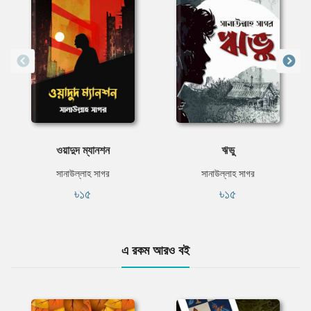
ওয়াদুদ ম্যানশন
ঋভু
সানাউল্লাহ সাগর
সানাউল্লাহ সাগর
৳১৫
৳১৫
এ রকম আরও বই