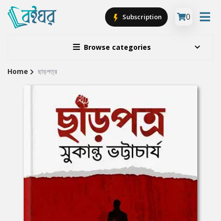
0
Subscription
Browse categories
Home
ছাড়পত্র
Site
Breadcrumb