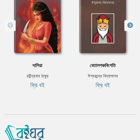
দালিয়া
বেতালপঞ্চবিংশতি
রবীন্দ্রনাথ ঠাকুর
ঈশ্বরচন্দ্র বিদ্যাসাগর
ফ্রি বই
ফ্রি বই