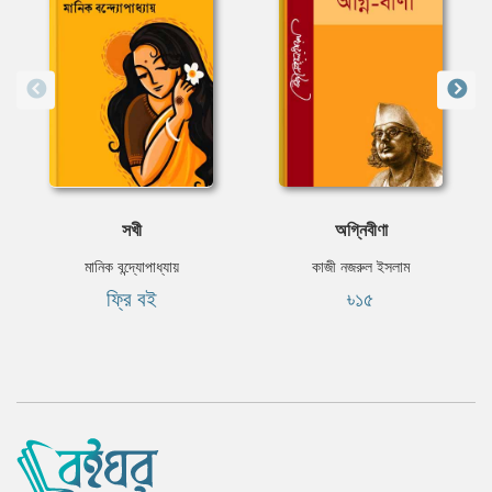
সখী
অগ্নিবীণা
মানিক বন্দ্যোপাধ্যায়
কাজী নজরুল ইসলাম
ফ্রি বই
৳১৫