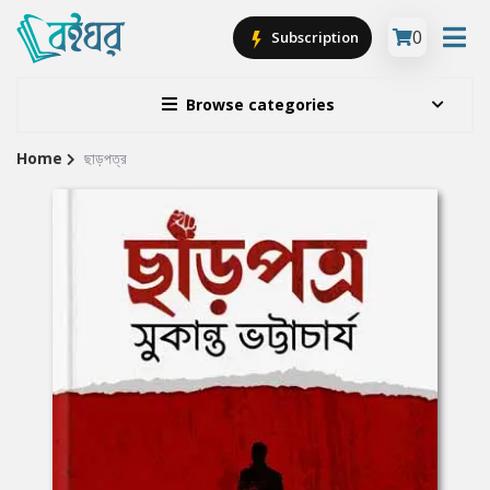
0
Subscription
Browse categories
Home
ছাড়পত্র
Site
Breadcrumb