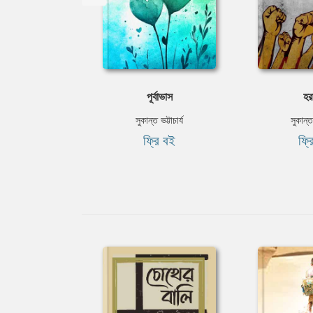
পূর্বাভাস
হর
সুকান্ত ভট্টাচার্য
সুকান্ত 
ফ্রি বই
ফ্র