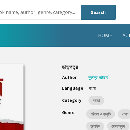
Search
HOME
AU
NRE
POPULAR AUTHORS
HIGHLIGHTS
ছাড়পত্র
Humayun Ahmed
Hot & New
Author
সুকান্ত ভট্টাচার্য
Mouri Morium
Featured Event
Language
বাংলা
Mohammad Nazim Uddin
Featured Auth
Category
কবিতা
Shanjana Alam
Best Seller
Genre
পরিবেশ ও প্রকৃতি
প্রেম
Anisul Hoque
Editors Choice
ক্ল্যাসিক
চৈতন্যমূলক