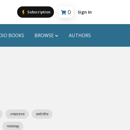
0
Sign In
Subscription
Cart is empty
DIO BOOKS
BROWSE
AUTHORS
PUBLICATIONS
ANYAPROKASH
Anyadhara
ors
Aajob Prokash
Bibliophile
দেশাত্মবোধক
রাজনৈতিক
Afsar Brothers
সমাজতন্ত্র