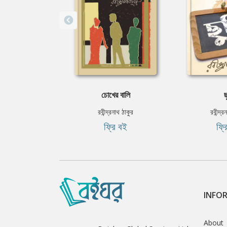
চোখের বালি
ছ
রবীন্দ্রনাথ ঠাকুর
রবীন্দ্র
ফ্রি বই
ফ্র
INFO
About