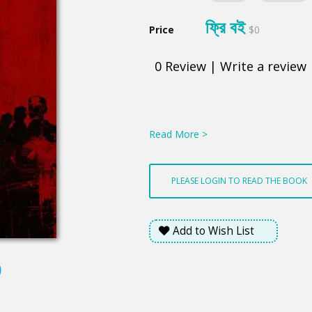
ফ্রি বই
Price
$0
0
Review
|
Write a review
Product
Summery
Read More >
PLEASE LOGIN TO READ THE BOOK
Add to Wish List