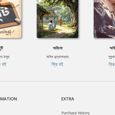
ুটি
অহিংসা
অর্ফ
নাথ ঠাকুর
মানিক বন্দ্যোপাধ্যায়
সুকুম
ি বই
ফ্রি বই
ফ্র
RMATION
EXTRA
Purchase History