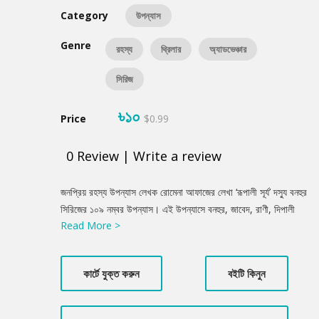
Category
উপন্যাস
Genre
রহস্য
থ্রিলার
অ্যাডভেঞ্চার
সিরিজ
৳১০
Price
$0.99
0
Review
|
Write a review
Product
জনপ্রিয় রহস্য উপন্যাস লেখক রোমেনা আফাজের লেখা ‘রূপালী সূর্য’ দস্যু বনহুর
Summery
সিরিজের ১০৯ নম্বর উপন্যাস। এই উপন্যাসে বনহুর, জাবেদ, রাণী, দিপালী
Read More >
চরিত্রের মাধ্যমে রহস্য গল্পের জাল বিছিয়েছেন। যার মধ্যে একবার ঢুকে পরলে
পাঠক রহস্যের পরবর্তী ধাপের প্রতি আরো আগ্রহী হয়ে উঠবে।
কার্টে যুক্ত করুন
বইটি কিনুন