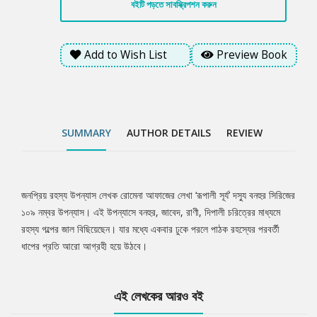
বইটি পড়তে সাবস্ক্রিপশন করুন
Add to Wish List
Preview Book
SUMMARY
AUTHOR DETAILS
REVIEW
জনপ্রিয় রহস্য উপন্যাস লেখক রোমেনা আফাজের লেখা ‘রূপালী সূর্য’ দস্যু বনহুর সিরিজের
Tab
১০৯ নম্বর উপন্যাস। এই উপন্যাসে বনহুর, জাবেদ, রাণী, দিপালী চরিত্রের মাধ্যমে
রহস্য গল্পের জাল বিছিয়েছেন। যার মধ্যে একবার ঢুকে পরলে পাঠক রহস্যের পরবর্তী
Article
ধাপের প্রতি আরো আগ্রহী হয়ে উঠবে।
এই লেখকের আরও বই