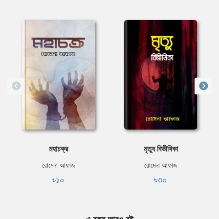
মহাচক্র
মৃত্যু বিভীষিকা
রোমেনা আফাজ
রোমেনা আফাজ
৳১০
৳৩০
এ রকম আরও বই